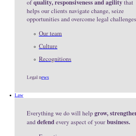
quality, responsiveness and agility
of
that
helps our clients navigate change, seize
opportunities and overcome legal challenge
Our team
Culture
Recognitions
Legal n
ews
Law
grow, strengthe
Everything we do will help
defend
business.
and
every aspect of your