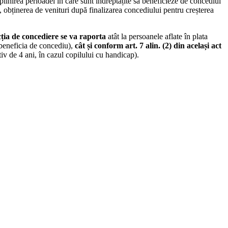
plinirea perioadei în care sunt îndreptățite să beneficieze de concediul
e., obținerea de venituri după finalizarea concediului pentru creșterea
cția de concediere se va raporta
atât la persoanele aflate în plata
 beneficia de concediu),
cât și conform art. 7 alin. (2) din același act
tiv de 4 ani, în cazul copilului cu handicap).