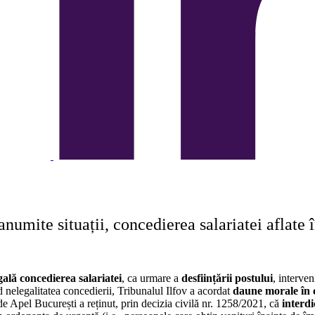
numite situații, concedierea salariatei aflate î
egală concedierea salariatei
, ca urmare a
desființării postului
, interven
elegalitatea concedierii, Tribunalul Ilfov a acordat
daune morale în
de Apel București a reținut, prin decizia civilă nr. 1258/2021, că
interdi