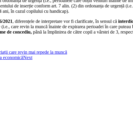
 ordonanța de urgență (i.e., persoanele care obțin venituri înainte de îm
mulentului de inserție conform art. 7 alin. (2) din ordonanța de urgență (i.
 4 ani, în cazul copilului cu handicap).
6/2021
, diferențele de interpretare vor fi clarificate, în sensul că
interdi
 (i.e., care revin la muncă înainte de expirarea perioadei în care puteau
ime de concediu,
până la împlinirea de către copil a vârstei de 3, respec
riații care revin mai repede la muncă
rea economică
Next