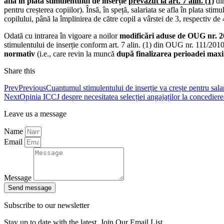
află în plata stimulentului de inserție
prevăzut la art. 7 alin. (1)
din
pentru creșterea copiilor). Însă, în speță, salariata se afla în plata sti
copilului, până la împlinirea de către copil a vârstei de 3, respectiv de
Odată cu intrarea în vigoare a noilor
modificări aduse de OUG nr. 2
stimulentului de inserție conform art. 7 alin. (1) din OUG nr. 111/2010
normativ
(i.e., care revin la muncă
după finalizarea perioadei max
Share this
Prev
Previous
Cuantumul stimulentului de inserție va crește pentru sala
Next
Opinia ICCJ despre necesitatea selecției angajaților la concedie
Leave us a message
Name
Email
Message
Send message
Subscribe to our newsletter
Stay up to date with the latest. Join Our Email List.