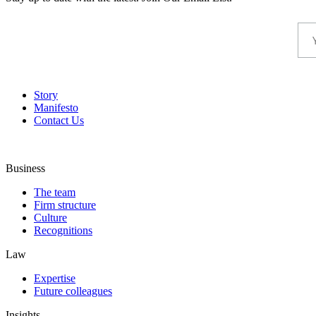
Story
Manifesto
Contact Us
Business
The team
Firm structure
Culture
Recognitions
Law
Expertise
Future colleagues
Insights