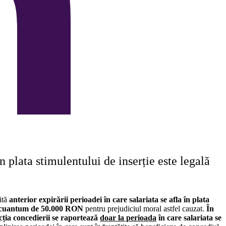
n plata stimulentului de inserție este legală
ită
anterior expirării perioadei în care salariata se afla în plata
 cuantum de 50.000 RON
pentru prejudiciul moral astfel cauzat.
În
cția concedierii se raportează
doar la perioada
în care salariata se