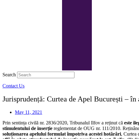
Search
Contact Us
Jurisprudență: Curtea de Apel București – în a
May 11, 2021
Prin sentința civilă nr. 2836/2020, Tribunalul Ilfov a reținut că
este il
stimulentului de inserție
reglementat de OUG nr. 111/2010. Reținând n
soluționarea apelului formulat împotriva acestei hotărâri
, Curtea 