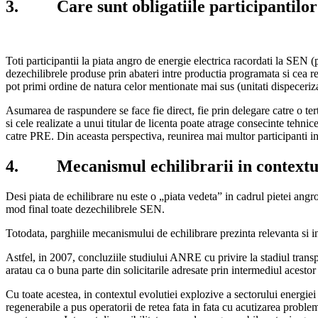
3. Care sunt obligatiile participantilor l
Toti participantii la piata angro de energie electrica racordati la SEN (
dezechilibrele produse prin abateri intre productia programata si cea rea
pot primi ordine de natura celor mentionate mai sus (unitati dispeceriza
Asumarea de raspundere se face fie direct, fie prin delegare catre o te
si cele realizate a unui titular de licenta poate atrage consecinte tehnic
catre PRE. Din aceasta perspectiva, reunirea mai multor participanti in
4. Mecanismul echilibrarii in contextul 
Desi piata de echilibrare nu este o „piata vedeta” in cadrul pietei angro
mod final toate dezechilibrele SEN.
Totodata, parghiile mecanismului de echilibrare prezinta relevanta si in
Astfel, in 2007, concluziile studiului ANRE cu privire la stadiul 
aratau ca o buna parte din solicitarile adresate prin intermediul acesto
Cu toate acestea, in contextul evolutiei explozive a sectorului energiei
regenerabile a pus operatorii de retea fata in fata cu acutizarea proble