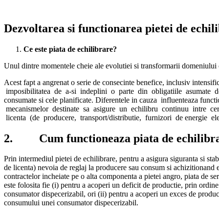
Dezvoltarea si functionarea pietei de echil
Ce este piata de echilibrare?
Unul dintre momentele cheie ale evolutiei si transformarii domeniului en
Acest fapt a angrenat o serie de consecinte benefice, inclusiv intens
imposibilitatea de a-si indeplini o parte din obligatiile asumate
consumate si cele planificate. Diferentele in cauza influenteaza fun
mecanismelor destinate sa asigure un echilibru continuu intre cerer
licenta (de producere, transport/distributie, furnizori de energie e
2. Cum functioneaza piata de echilibrare
Prin intermediul pietei de echilibrare, pentru a asigura siguranta si stab
de licenta) nevoia de reglaj la producere sau consum si achizitionand e
contractelor incheiate pe o alta componenta a pietei angro, piata de ser
este folosita fie (i) pentru a acoperi un deficit de productie, prin ordi
consumator dispecerizabil, ori (ii) pentru a acoperi un exces de product
consumului unei consumator dispecerizabil.