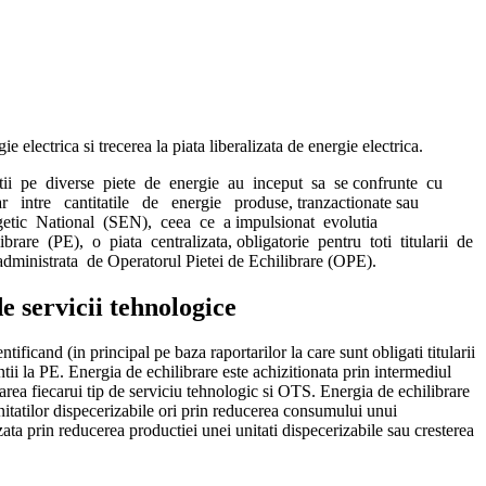
electrica si trecerea la piata liberalizata de energie electrica.
ipantii pe diverse piete de energie au inceput sa se confrunte cu
r intre cantitatile de energie produse, tranzactionate sau
nergetic National (SEN), ceea ce a impulsionat evolutia
are (PE), o piata centralizata, obligatorie pentru toti titularii de
dministrata de Operatorul Pietei de Echilibrare (OPE).
 servicii tehnologice
ificand (in principal pe baza raportarilor la care sunt obligati titularii
ii la PE. Energia de echilibrare este achizitionata prin intermediul
zarea fiecarui tip de serviciu tehnologic si OTS. Energia de echilibrare
unitatilor dispecerizabile ori prin reducerea consumului unui
ata prin reducerea productiei unei unitati dispecerizabile sau cresterea