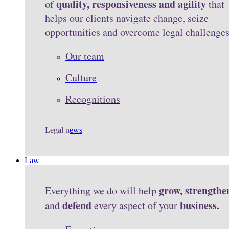
quality, responsiveness and agility
of
that
helps our clients navigate change, seize
opportunities and overcome legal challenge
Our team
Culture
Recognitions
Legal n
ews
Law
grow, strengthe
Everything we do will help
defend
business.
and
every aspect of your