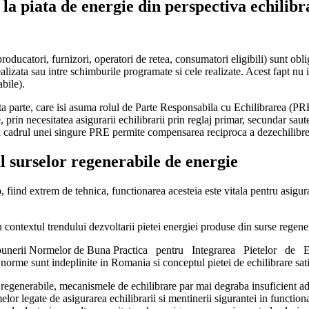
a piata de energie din perspectiva echilibr
producatori, furnizori, operatori de retea, consumatori eligibili) sunt ob
lizata sau intre schimburile programate si cele realizate. Acest fapt nu ii
bile).
rta parte, care isi asuma rolul de Parte Responsabila cu Echilibrarea (PR
e, prin necesitatea asigurarii echilibrarii prin reglaj primar, secundar saut
 cadrul unei singure PRE permite compensarea reciproca a dezechilibrelor 
surselor regenerabile de energie
, fiind extrem de tehnica, functionarea acesteia este vitala pentru asigur
 contextul trendului dezvoltarii pietei energiei produse din surse regener
transpunerii Normelor de Buna Practica pentru Integrarea Pietelor d
r norme sunt indeplinite in Romania si conceptul pietei de echilibrare sa
 regenerabile, mecanismele de echilibrare par mai degraba insuficient adap
melor legate de asigurarea echilibrarii si mentinerii sigurantei in functi