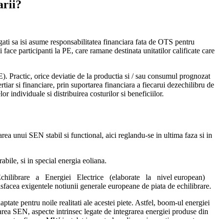
arii?
ligati sa isi asume responsabilitatea financiara fata de OTS pentru
 face participanti la PE, care ramane destinata unitatilor calificate care
E). Practic, orice deviatie de la productia si / sau consumul prognozat
ertiar si financiare, prin suportarea financiara a fiecarui dezechilibru de
individuale si distribuirea costurilor si beneficiilor.
area unui SEN stabil si functional, aici reglandu-se in ultima faza si in
abile, si in special energia eoliana.
e Echilibrare a Energiei Electrice (elaborate la nivel european)
tisfacea exigentele notiunii generale europeane de piata de echilibrare.
tate pentru noile realitati ale acestei piete. Astfel, boom-ul energiei
onarea SEN, aspecte intrinsec legate de integrarea energiei produse din