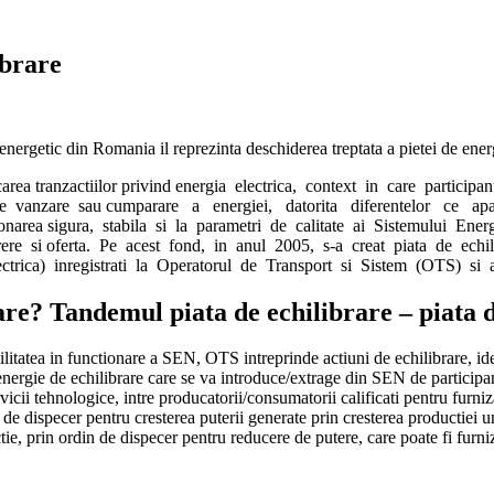
ibrare
ergetic din Romania il reprezinta deschiderea treptata a pietei de energie 
ificarea tranzactiilor privind energia electrica, context in care partic
 de vanzare sau cumparare a energiei, datorita diferentelor ce apa
ctionarea sigura, stabila si la parametri de calitate ai Sistemului E
e si oferta. Pe acest fond, in anul 2005, s-a creat piata de echilibr
lectrica) inregistrati la Operatorul de Transport si Sistem (OTS) si a
? Tandemul piata de echilibrare – piata de
ilitatea in functionare a SEN, OTS intreprinde actiuni de echilibrare, ident
nergie de echilibrare care se va introduce/extrage din SEN de participant
vicii tehnologice, intre producatorii/consumatorii calificati pentru furni
ne de dispecer pentru cresterea puterii generate prin cresterea productiei 
ie, prin ordin de dispecer pentru reducere de putere, care poate fi furniz