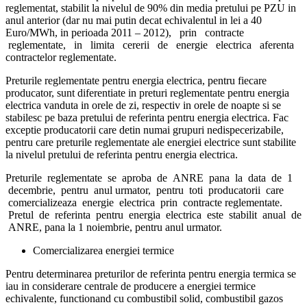
reglementat, stabilit la nivelul de 90% din media pretului pe PZU in
anul anterior (dar nu mai putin decat echivalentul in lei a 40
Euro/MWh, in perioada 2011 – 2012), prin contracte
reglementate, in limita cererii de energie electrica aferenta
contractelor reglementate.
Preturile reglementate pentru energia electrica, pentru fiecare
producator, sunt diferentiate in preturi reglementate pentru energia
electrica vanduta in orele de zi, respectiv in orele de noapte si se
stabilesc pe baza pretului de referinta pentru energia electrica. Fac
exceptie producatorii care detin numai grupuri nedispecerizabile,
pentru care preturile reglementate ale energiei electrice sunt stabilite
la nivelul pretului de referinta pentru energia electrica.
Preturile reglementate se aproba de ANRE pana la data de 1
decembrie, pentru anul urmator, pentru toti producatorii care
comercializeaza energie electrica prin contracte reglementate.
Pretul de referinta pentru energia electrica este stabilit anual de
ANRE, pana la 1 noiembrie, pentru anul urmator.
Comercializarea energiei termice
Pentru determinarea preturilor de referinta pentru energia termica se
iau in considerare centrale de producere a energiei termice
echivalente, functionand cu combustibil solid, combustibil gazos