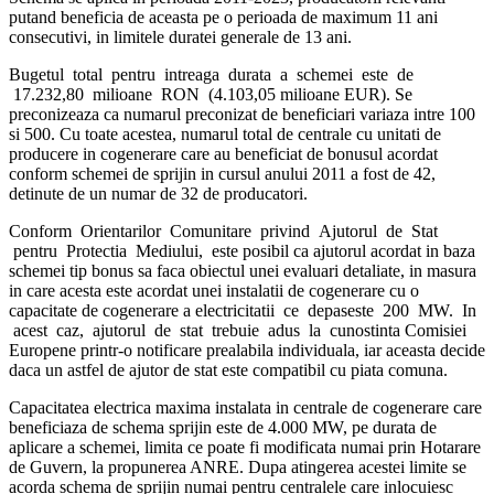
putand beneficia de aceasta pe o perioada de maximum 11 ani
consecutivi, in limitele duratei generale de 13 ani.
Bugetul total pentru intreaga durata a schemei este de
17.232,80 milioane RON (4.103,05 milioane EUR). Se
preconizeaza ca numarul preconizat de beneficiari variaza intre 100
si 500. Cu toate acestea, numarul total de centrale cu unitati de
producere in cogenerare care au beneficiat de bonusul acordat
conform schemei de sprijin in cursul anului 2011 a fost de 42,
detinute de un numar de 32 de producatori.
Conform Orientarilor Comunitare privind Ajutorul de Stat
pentru Protectia Mediului, este posibil ca ajutorul acordat in baza
schemei tip bonus sa faca obiectul unei evaluari detaliate, in masura
in care acesta este acordat unei instalatii de cogenerare cu o
capacitate de cogenerare a electricitatii ce depaseste 200 MW. In
acest caz, ajutorul de stat trebuie adus la cunostinta Comisiei
Europene printr-o notificare prealabila individuala, iar aceasta decide
daca un astfel de ajutor de stat este compatibil cu piata comuna.
Capacitatea electrica maxima instalata in centrale de cogenerare care
beneficiaza de schema sprijin este de 4.000 MW, pe durata de
aplicare a schemei, limita ce poate fi modificata numai prin Hotarare
de Guvern, la propunerea ANRE. Dupa atingerea acestei limite se
acorda schema de sprijin numai pentru centralele care inlocuiesc