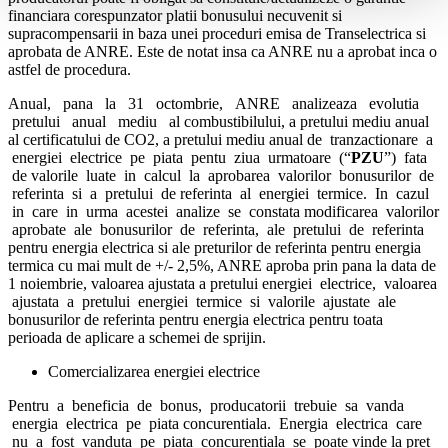
financiara corespunzator platii bonusului necuvenit si
supracompensarii in baza unei proceduri emisa de Transelectrica si
aprobata de ANRE. Este de notat insa ca ANRE nu a aprobat inca o
astfel de procedura.
Anual, pana la 31 octombrie, ANRE analizeaza evolutia
pretului anual mediu al combustibilului, a pretului mediu anual
al certificatului de CO2, a pretului mediu anual de tranzactionare a
energiei electrice pe piata pentu ziua urmatoare (“
PZU
”) fata
de valorile luate in calcul la aprobarea valorilor bonusurilor de
referinta si a pretului de referinta al energiei termice. In cazul
in care in urma acestei analize se constata modificarea valorilor
aprobate ale bonusurilor de referinta, ale pretului de referinta
pentru energia electrica si ale preturilor de referinta pentru energia
termica cu mai mult de +/- 2,5%, ANRE aproba prin pana la data de
1 noiembrie, valoarea ajustata a pretului energiei electrice, valoarea
ajustata a pretului energiei termice si valorile ajustate ale
bonusurilor de referinta pentru energia electrica pentru toata
perioada de aplicare a schemei de sprijin.
Comercializarea energiei electrice
Pentru a beneficia de bonus, producatorii trebuie sa vanda
energia electrica pe piata concurentiala. Energia electrica care
nu a fost vanduta pe piata concurentiala se poate vinde la pret