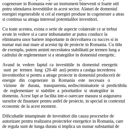
cogenerare in Romania este un instrument binevenit si foarte util
pntru stimularea investitiilor in acest sector. Alaturi de domeniul
energiei regenerabile si cel al energiei produse in cogenerare a atras
si continua sa atraga interesul potentialilor investitori.
Cu toate acestea, exista o serie de aspecte colaterale ce ar trebui
avute in vedere si a caror imbunatatire ar putea conduce la
eliminarea unor bariere importante in dezvoltarea cu succes si in
numar mai mai mare al acestui tip de proiecte in Romania. Cu titlu
de exemplu, putem aminti necesitatea stabilitatii pe termen lung a
cadrului de reglementare si a strategiilor in domeniul energetic.
Avand in vedere faptul ca investitiile in domeniul energetic
sunt pe termen lung (20-40 ani) pentru a castiga increderea
investitorilor si pentru a atrage proiecte in domeniul producerii de
energie din cogenerare in Romania este necesara o
viziune de durata, transparenta, nediscriminatorie si predictibila
de reglementare si stabilire a prioritatilor si strategiilor in
domeniu. Acest fapt ar facilita intr-o oarecare masura si asigurarea
surselor de finantare pentru astfel de proiecte, in special in contextul
economic de la acest moment.
Dificultatile intampinate de investitori din cauza proceselor de
autorizare pentru realizarea proiectelor energetice in Romania, care
de regula sunt de lunga durata si implica un numar substantial de