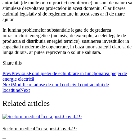
autoritati (de multe ori cu practici neuniforme) nu sunt de natura sa
stimuleze dezvoltarea proiectelor in acest domeniu. Clarificarea
cadrului legislativ si de reglementare in acest sens ar fi de mare
ajutor.
In lumina problemelor substantiale legate de degradarea
infrastructurii energetice (inclusiv, de exemplu, a celei legate de
productia si distributia energiei termice), sustinerea investitiilor in
capacitati moderne de cogenerare, in baza unor strategii clare si de
lunga durata, ar putea reprezenta o solutie salutara.
Share this
Prev
Previous
Rolul pietei de echilibrare in funcționarea pieței de
energie electrică
Next
Modificari aduse de noul cod civil contractului de
locatiune
Next
Related articles
Sectorul medical în era post-Covid-19