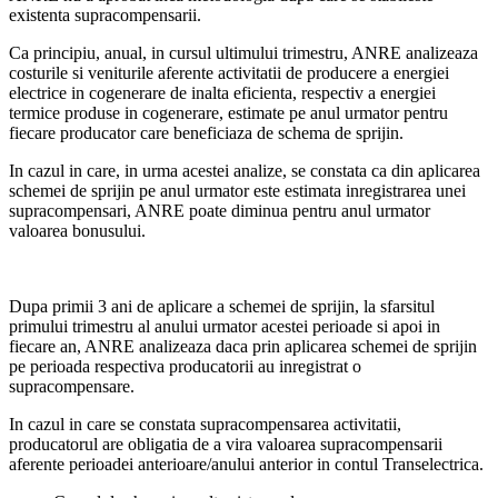
existenta supracompensarii.
Ca principiu, anual, in cursul ultimului trimestru, ANRE analizeaza
costurile si veniturile aferente activitatii de producere a energiei
electrice in cogenerare de inalta eficienta, respectiv a energiei
termice produse in cogenerare, estimate pe anul urmator pentru
fiecare producator care beneficiaza de schema de sprijin.
In cazul in care, in urma acestei analize, se constata ca din aplicarea
schemei de sprijin pe anul urmator este estimata inregistrarea unei
supracompensari, ANRE poate diminua pentru anul urmator
valoarea bonusului.
Dupa primii 3 ani de aplicare a schemei de sprijin, la sfarsitul
primului trimestru al anului urmator acestei perioade si apoi in
fiecare an, ANRE analizeaza daca prin aplicarea schemei de sprijin
pe perioada respectiva producatorii au inregistrat o
supracompensare.
In cazul in care se constata supracompensarea activitatii,
producatorul are obligatia de a vira valoarea supracompensarii
aferente perioadei anterioare/anului anterior in contul Transelectrica.