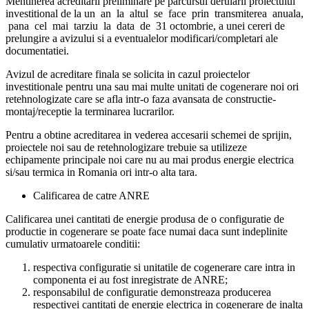
Mentinerea acreditarii preliminare pe parcursul derularii proiectului
investitional de la un an la altul se face prin transmiterea anuala,
pana cel mai tarziu la data de 31 octombrie, a unei cereri de
prelungire a avizului si a eventualelor modificari/completari ale
documentatiei.
Avizul de acreditare finala se solicita in cazul proiectelor
investitionale pentru una sau mai multe unitati de cogenerare noi ori
retehnologizate care se afla intr-o faza avansata de constructie-
montaj/receptie la terminarea lucrarilor.
Pentru a obtine acreditarea in vederea accesarii schemei de sprijin,
proiectele noi sau de retehnologizare trebuie sa utilizeze
echipamente principale noi care nu au mai produs energie electrica
si/sau termica in Romania ori intr-o alta tara.
Calificarea de catre ANRE
Calificarea unei cantitati de energie produsa de o configuratie de
productie in cogenerare se poate face numai daca sunt indeplinite
cumulativ urmatoarele conditii:
respectiva configuratie si unitatile de cogenerare care intra in
componenta ei au fost inregistrate de ANRE;
responsabilul de configuratie demonstreaza producerea
respectivei cantitati de energie electrica in cogenerare de inalta