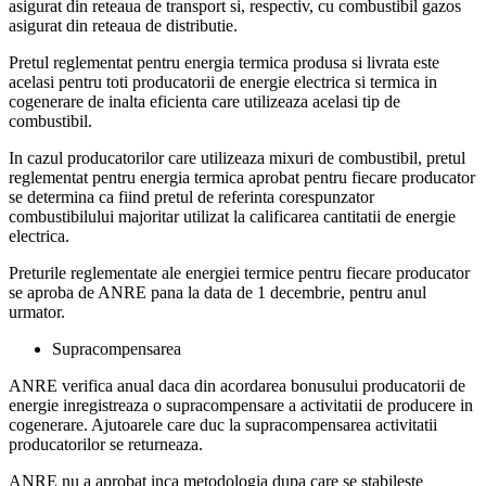
asigurat din reteaua de transport si, respectiv, cu combustibil gazos
asigurat din reteaua de distributie.
Pretul reglementat pentru energia termica produsa si livrata este
acelasi pentru toti producatorii de energie electrica si termica in
cogenerare de inalta eficienta care utilizeaza acelasi tip de
combustibil.
In cazul producatorilor care utilizeaza mixuri de combustibil, pretul
reglementat pentru energia termica aprobat pentru fiecare producator
se determina ca fiind pretul de referinta corespunzator
combustibilului majoritar utilizat la calificarea cantitatii de energie
electrica.
Preturile reglementate ale energiei termice pentru fiecare producator
se aproba de ANRE pana la data de 1 decembrie, pentru anul
urmator.
Supracompensarea
ANRE verifica anual daca din acordarea bonusului producatorii de
energie inregistreaza o supracompensare a activitatii de producere in
cogenerare. Ajutoarele care duc la supracompensarea activitatii
producatorilor se returneaza.
ANRE nu a aprobat inca metodologia dupa care se stabileste