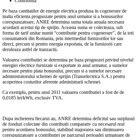
Contributia
Pe baza cantitatilor de energie electrica produsa in cogenerare de
inalta eficienta prognozate pentru anul urmator si a bonusurilor
corespunzatoare, ANRE determina suma totala anuala necesara
acordarii acestui tip de sprijin. Aceasta suma se colecteaza, sub
forma de tarif unitar numit “contributie pentru cogenerare”, de la toti
consumatorii din Romania, prin intermediul furnizorilor lor sau
direct, precum si pentru energia exportata, de la furnizorii care
deruleaza astfel de tranzactii.
Valoarea contributiei se determina pe baza prognozei privind nivelul
energiei electrice furnizate si exportate in anul urmator, a sumelor
necesare pentru plata bonusului, precum si a sumelor necesare
administratorului schemei de sprijin (Transelectrica S.A.) pentru
acoperirea costurilor aferente administrarii schemei.
Ca exemplu, pentru anul 2011 valoarea contributiei a fost de de
0,0185 lei/kWh, exclusiv TVA.
Dupa incheierea fiecarui an, ANRE determina deficitul sau surplusul
de fonduri colectate din contributii comparativ cu necesarul real
pentru acordarea bonusului, stabilind majorarea sau diminuarea
corespunzatoare a contributiei pe parcursul perioadei urmatoare de