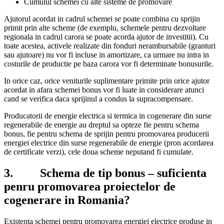
Cumulul schemei cu alte sisteme de promovare
Ajutorul acordat in cadrul schemei se poate combina cu sprijin
primit prin alte scheme (de exemplu, schemele pentru dezvoltare
regionala in cadrul carora se poate acorda ajutor de investitii). Cu
toate acestea, activele realizate din fonduri nerambursabile (granturi
sau ajutoare) nu vor fi incluse in amortizare, ca urmare nu intra in
costurile de productie pe baza carora vor fi determinate bonusurile.
In orice caz, orice veniturile suplimentare primite prin orice ajutor
acordat in afara schemei bonus vor fi luate in considerare atunci
cand se verifica daca sprijinul a condus la supracompensare.
Producatorii de energie electrica si termica in cogenerare din surse
regenerabile de energie au dreptul sa opteze fie pentru schema
bonus, fie pentru schema de sprijin pentru promovarea producerii
energiei electrice din surse regenerabile de energie (pron acordarea
de certificate verzi), cele doua scheme neputand fi cumulate.
3. Schema de tip bonus – suficienta
penru promovarea proiectelor de
cogenerare in Romania?
Existenta schemei pentru promovarea energiei electrice produse in