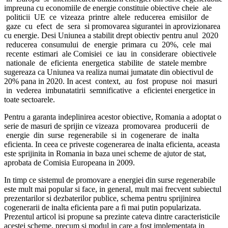
impreuna cu economiile de energie constituie obiective cheie ale
politicii UE ce vizeaza printre altele reducerea emisiilor de
gaze cu efect de sera si promovarea sigurantei in aprovizionarea
cu energie. Desi Uniunea a stabilit drept obiectiv pentru anul 2020
reducerea consumului de energie primara cu 20%, cele mai
recente estimari ale Comisiei ce iau in considerare obiectivele
nationale de eficienta energetica stabilite de statele membre
sugereaza ca Uniunea va realiza numai jumatate din obiectivul de
20% pana in 2020. In acest context, au fost propuse noi masuri
in vederea imbunatatirii semnificative a eficientei energetice in
toate sectoarele.
Pentru a garanta indeplinirea acestor obiective, Romania a adoptat o
serie de masuri de sprijin ce vizeaza promovarea producerii de
energie din surse regenerabile si in cogenerare de inalta
eficienta. In ceea ce priveste cogenerarea de inalta eficienta, aceasta
este sprijinita in Romania in baza unei scheme de ajutor de stat,
aprobata de Comisia Europeana in 2009.
In timp ce sistemul de promovare a energiei din surse regenerabile
este mult mai popular si face, in general, mult mai frecvent subiectul
prezentarilor si dezbaterilor publice, schema pentru sprijinirea
cogenerarii de inalta eficienta pare a fi mai putin popularizata.
Prezentul articol isi propune sa prezinte cateva dintre caracteristicile
acestei scheme, precum si modul in care a fost implementata in