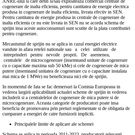
ANRE-ului si care detin si/sau exploateaza comercial centrale de
cogenerare de inalta eficienta, pentru cantitatea de energie electrica
produsa in cogenerare de inalta eficienta, livrata efectiv in SEN.
Pentru cantitatea de energie produsa in centrale de cogenerare de
inalta eficienta ce nu este livrata in SEN nu se acorda schema de
sprijin insa aceste autoconsumuri sunt scutite de la plata contributiei
pentru cogenerare.
Mecanismul de sprijin nu se aplica in cazul energiei electrice
vandute in afara retelei nationale sau a celei utilizate de
intreprinderi pentru nevoile proprii. De asemenea,
centralele de microcogenerare (insemnand unitate de cogenerare
cu o capacitate maxima sub 50 kMe) si cele de cogenerare de mica
putere (insemnand unitatea de cogenerare cu o capacitate instalata
mai mica de 1 MWe) nu beneficieaza nici ele de sprijin.
In momentul de fata se fac demersuri la Comisia Europeana in
vederea largirii aplicabilitatii actualei scheme de sprijin in vederea
includerii si a centralelelor de cogenerare de mica putere si de
microcogenerare. Aceasta categorie de producatori poate insa
beneficia de promovarea prin preturi reglementate si de obligatia de
cumparare a energiei de catre furnizorii impliciti.
Principalele limite de aplicare ale schemei
Schema se aplica in perioada 2011-2023, producatorii relevanti