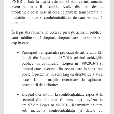
PNRR-ul bate la ușă și este util să știm ce instrumente
avem pentru a îi deschide. Astăzi discutăm despre
problemele ce se nasc în ceea ce privește transparența în
licitațiile publice și confidențialitatea de care se bucură
ofertanții.
În legislația română, în ceea ce privește achiziții publice,
sunt stabilite două drepturi, drepturi care aparent se bat
cap în cap:
Principiul transparenței prevăzut de art. 2 alin. (2)
lit. d) din Legea nr. 98/2016 privind achizițiile
Legea nr. 98/2016
publice (în continuare “
”) și
dreptul care izvorăște din acesta care în sens larg
poate fi prezentat în sens larg ca dreptul de a avea
acces la informațiile referitoare la aplicarea
procedurii de atribuire;
Dreptul ofertantului la confidențialitate raportat la
secretul său de afaceri (în sens larg) prevăzut de
art. 57 din Legea nr. 98/2016. Reamintim că intră
sub incidența confidențialității (i) datele cu