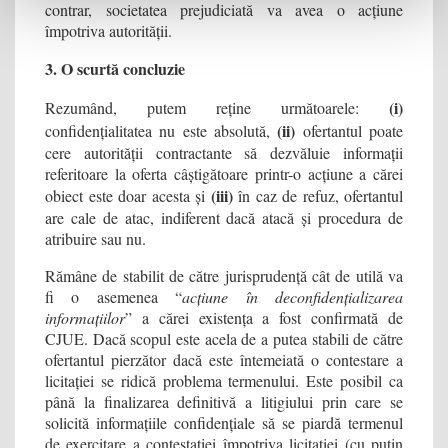
contrar, societatea prejudiciată va avea o acțiune
împotriva autorității.
3. O scurtă concluzie
(i)
Rezumând, putem reține următoarele:
(ii)
confidențialitatea nu este absolută,
ofertantul poate
cere autorității contractante să dezvăluie informații
referitoare la oferta câștigătoare printr-o acțiune a cărei
(iii)
obiect este doar acesta și
în caz de refuz, ofertantul
are cale de atac, indiferent dacă atacă și procedura de
atribuire sau nu.
Rămâne de stabilit de către jurisprudență cât de utilă va
fi o asemenea “
acțiune în deconfidențializarea
informațiilor
” a cărei existența a fost confirmată de
CJUE. Dacă scopul este acela de a putea stabili de către
ofertantul pierzător dacă este întemeiată o contestare a
licitației se ridică problema termenului. Este posibil ca
până la finalizarea definitivă a litigiului prin care se
solicită informațiile confidențiale să se piardă termenul
de exercitare a contestației împotriva licitației (cu puțin