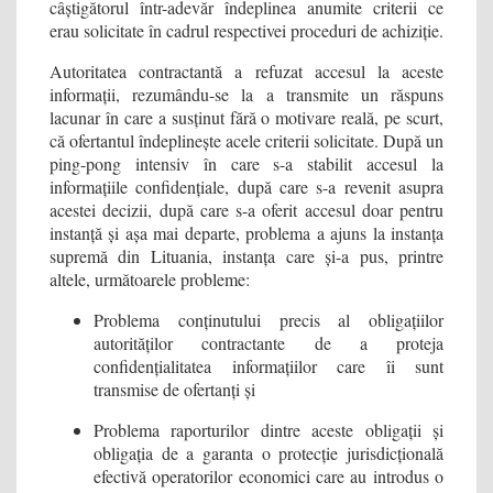
câștigătorul într-adevăr îndeplinea anumite criterii ce
erau solicitate în cadrul respectivei proceduri de achiziție.
Autoritatea contractantă a refuzat accesul la aceste
informații, rezumându-se la a transmite un răspuns
lacunar în care a susținut fără o motivare reală, pe scurt,
că ofertantul îndeplinește acele criterii solicitate. După un
ping-pong intensiv în care s-a stabilit accesul la
informațiile confidențiale, după care s-a revenit asupra
acestei decizii, după care s-a oferit accesul doar pentru
instanță și așa mai departe, problema a ajuns la instanța
supremă din Lituania, instanța care și-a pus, printre
altele, următoarele probleme:
Problema conținutului precis al obligațiilor
autorităților contractante de a proteja
confidențialitatea informațiilor care îi sunt
transmise de ofertanți și
Problema raporturilor dintre aceste obligații și
obligația de a garanta o protecție jurisdicțională
efectivă operatorilor economici care au introdus o