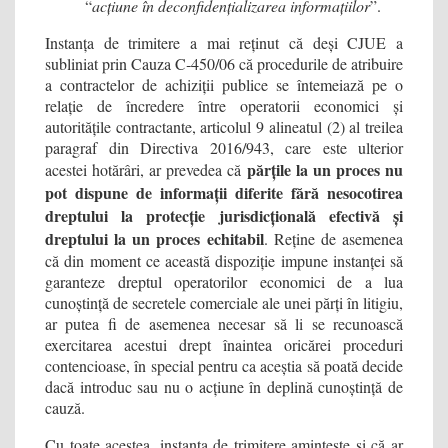
“
acțiune în deconfidențializarea informațiilor
”.
Instanța de trimitere a mai reținut că deși CJUE a
subliniat prin Cauza C‑450/06 că procedurile de atribuire
a contractelor de achiziții publice se întemeiază pe o
relație de încredere între operatorii economici și
autoritățile contractante, articolul 9 alineatul (2) al treilea
paragraf din Directiva 2016/943, care este ulterior
părțile la un proces nu
acestei hotărâri, ar prevedea că
pot dispune de informații diferite fără nesocotirea
dreptului la protecție jurisdicțională efectivă și
dreptului la un proces echitabil
. Reține de asemenea
că din moment ce această dispoziție impune instanței să
garanteze dreptul operatorilor economici de a lua
cunoștință de secretele comerciale ale unei părți în litigiu,
ar putea fi de asemenea necesar să li se recunoască
exercitarea acestui drept înaintea oricărei proceduri
contencioase, în special pentru ca aceștia să poată decide
dacă introduc sau nu o acțiune în deplină cunoștință de
cauză.
Cu toate acestea, instanța de trimitere amintește și că ar