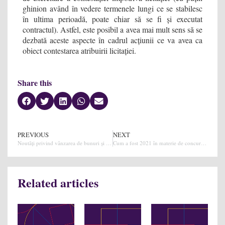
ghinion având în vedere termenele lungi ce se stabilesc
în ultima perioadă, poate chiar să se fi și executat
contractul). Astfel, este posibil a avea mai mult sens să se
dezbată aceste aspecte în cadrul acțiunii ce va avea ca
obiect contestarea atribuirii licitației.
Share this
PREVIOUS
NEXT
Noutăți privind vânzarea de bunuri și garanțiile acestora
Cum a fost 2021 în materie de concurență și la ce se poate aștepta mediul economic în 2022
Related articles
F