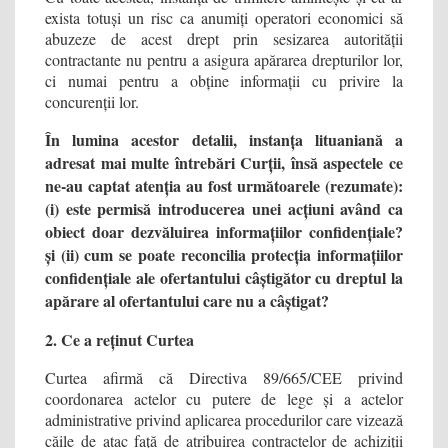
exista totuși un risc ca anumiți operatori economici să
abuzeze de acest drept prin sesizarea autorității
contractante nu pentru a asigura apărarea drepturilor lor,
ci numai pentru a obține informații cu privire la
concurenții lor.
În lumina acestor detalii, instanța lituaniană a
adresat mai multe întrebări Curții, însă aspectele ce
ne-au captat atenția au fost următoarele (rezumate):
(i) este permisă introducerea unei acțiuni având ca
obiect doar dezvăluirea informațiilor confidențiale?
și (ii) cum se poate reconcilia protecția informațiilor
confidențiale ale ofertantului câștigător cu dreptul la
apărare al ofertantului care nu a câștigat?
2. Ce a reținut Curtea
Curtea afirmă că Directiva 89/665/CEE privind
coordonarea actelor cu putere de lege și a actelor
administrative privind aplicarea procedurilor care vizează
căile de atac față de atribuirea contractelor de achiziții