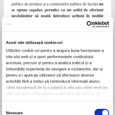
nu
publice de produse și a contractelor publice de lucrări
se opune
(așadar, permite) ca un astfel de ofertant
necâștigător să poată introduce acțiuni în justiție
numai cu privire la baza refuzului autorității
contractante de a dezvălui informațiile identificate ca
fiind confidențiale
(adică fără a se contesta neapărat și
decizia de atribuire, ci numai cea de refuz la transmiterea
Acest site utilizează cookie-uri
informațiilor). Așadar, nu este obligatoriu ca ofertantul
să-și îndrepte contestația și împotriva deciziei de atribuire
Utilizăm cookie-uri pentru a asigura buna funcționare a
însăși pentru a putea ataca refuzul autorității de
site-ului web și a spori performanțele conținutului
transmitere a informațiilor confidențiale.
acestuia, precum și pentru a analiza traficul și a
îmbunătăți experiența de navigare a vizitatorilor, dar și
autoritatea
În cazul în care se admite o astfel de acțiune,
pentru a-i ajuta pe utilizatori să efectueze diverse
contractantă trebuie totuși să informeze candidatul
activități fără a trebui să reintroducă informații atunci
sau ofertantul în cauză că informațiile sale
confidențiale vor fi dezvăluite
când navighează de la o pagină la alta sau când revin pe
, astfel încât acesta din
urmă să poată decide să ia măsuri împotriva acestei
site mai târziu. Prin alegerea opțiunilor de mai jos, îți
dezvăluiri.
exprimi acordul explicit de stocare a cookies pe care le-
ai selectat. Citeste Politica privind cookies
Click aici
.
Selecția
Curtea adaugă că statele membre pot totuși cere mai întâi
Necesare
epuizarea căilor de atac administrative existente.
consimțământului