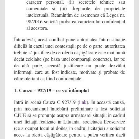
caracter personal, (ii) secretele tehnice sau
comerciale și (iii) drepturile de proprietate
intelectuală. Reamintim de asemenea că Legea nr.
98/2016 solicită probarea caracterului confidențial
al acestora.
Într-adevăr, acest conflict pune autoritatea într-o situație
dificilă în cazul unei contestații: pe de o parte, autoritatea
trebuie să justifice de ce oferta câștigătoare este mai bună
decât celelalte (pe baza unei comparații concrete), iar pe
de altă parte, această justificare nu poate dezvălui
informații care au fost indicate, motivate și probate de
către ofertant ca fiind confidențiale.
1. Cauza – 927/19 – ce s-a întâmplat
Intră în scenă Cauza C-927/19 (
link
). În această cauză,
prin mecanismul întrebării preliminare a fost solicitat
CJUE să se pronunțe asupra următoarei situații: în cadrul
unei licitații realizate în Lituania, societatea Ecoservice
(ce a ocupat locul al doilea în cadrul licitației) a solicitat
acces la oferta câștigătoare pentru a putea verifica dacă