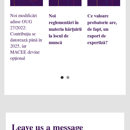
pr
Noi modificări
Noi
Ce valoare
aduse OUG
reglementări în
probatorie are,
S-
27/2022:
materia hărțuirii
de fapt, un
Contribuția se
la locul de
raport de
datorează până în
muncă
expertiză?
2025, iar
MACEE devine
opțional
1
2
Leave us a message