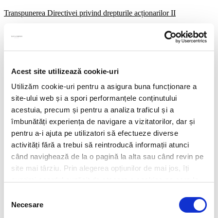
Transpunerea Directivei privind drepturile acționarilor II
Noutăți privind executarea anumitor lucrări asupra monumentelor
istorice
Acest site utilizează cookie-uri
Utilizăm cookie-uri pentru a asigura buna funcționare a
site-ului web și a spori performanțele conținutului
Modificari aduse regulamentului BNR privind regimul valutar
acestuia, precum și pentru a analiza traficul și a
îmbunătăți experiența de navigare a vizitatorilor, dar și
Leave us a message
pentru a-i ajuta pe utilizatori să efectueze diverse
Name
activități fără a trebui să reintroducă informații atunci
Email
când navighează de la o pagină la alta sau când revin pe
site mai târziu. Prin alegerea opțiunilor de mai jos, îți
exprimi acordul explicit de stocare a cookies pe care le-
Message
ai selectat. Citeste Politica privind cookies
Click aici
.
Selecția
Send message
Necesare
consimțământului
Subscribe to our newsletter