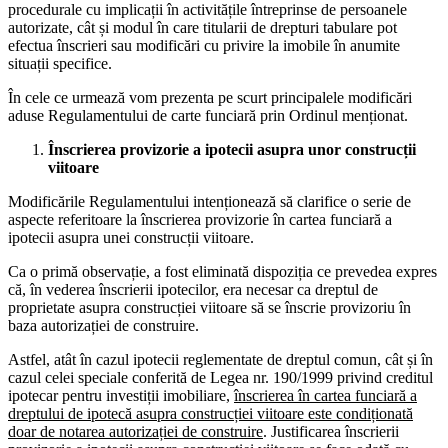
procedurale cu implicații în activitățile întreprinse de persoanele
autorizate, cât și modul în care titularii de drepturi tabulare pot
efectua înscrieri sau modificări cu privire la imobile în anumite
situații specifice.
În cele ce urmează vom prezenta pe scurt principalele modificări
aduse Regulamentului de carte funciară prin Ordinul menționat.
Înscrierea provizorie a ipotecii asupra unor construcții
viitoare
Modificările Regulamentului intenționează să clarifice o serie de
aspecte referitoare la înscrierea provizorie în cartea funciară a
ipotecii asupra unei construcții viitoare.
Ca o primă observație, a fost eliminată dispoziția ce prevedea expres
că, în vederea înscrierii ipotecilor, era necesar ca dreptul de
proprietate asupra construcției viitoare să se înscrie provizoriu în
baza autorizației de construire.
Astfel, atât în cazul ipotecii reglementate de dreptul comun, cât și în
cazul celei speciale conferită de Legea nr. 190/1999 privind creditul
ipotecar pentru investiții imobiliare,
înscrierea în cartea funciară a
dreptului de ipotecă asupra construcției viitoare este condiționată
doar de notarea autorizației de construire
. Justificarea înscrierii