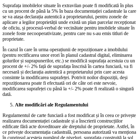
Suprafața imobilelor situate în extravilan poate fi modificată în plus
cu un procent de până la 5% în baza documentației cadastrale la care
se va atașa declarația autentică a proprietarului, pentru zonele de
aplicare a legilor proprietății unde există un plan parcelar recepționat
de oficiu, și procesul-verbal de vecinătate pentru imobilele situate în
zonele foste necooperativizate, pentru care nu s-au emis titluri de
proprietate.
În cazul în care în urma operațiunii de repoziționare a imobilului
(pentru rectificarea unor erori în planul cadastral digital, eliminarea
golurilor și suprapunerilor, etc.) se modifică suprafața acestuia cu un
procent de +/- 2% față de suprafața înscrisă în cartea funciară, va fi
necesară și declarația autentică a proprietarului prin care acesta
consimte la modificarea suprafeței. Potrivit noilor dispoziții, deși
repoziționarea poate fi efectuată ori de câte ori este nevoie,
modificarea suprafeței cu până la +/- 2% poate fi realizată o singură
dată.
Alte modificări ale Regulamentului
Regulamentul de carte funciară a fost modificat și în ceea ce privește
realizarea documentației cadastrale și a înscrierii construcțiilor
edificate fără acte doveditoare ale dreptului de proprietate. Astfel, în
ce privește documentația cadastrală, persoana autorizată va menționa
în cuprinsul acesteia numărul de niveluri, suprafața construită la sol