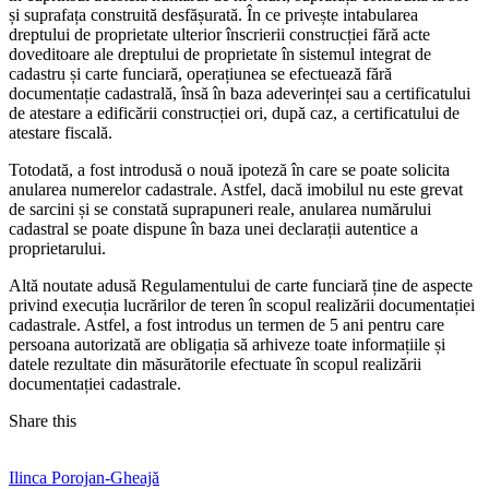
și suprafața construită desfășurată. În ce privește intabularea
dreptului de proprietate ulterior înscrierii construcției fără acte
doveditoare ale dreptului de proprietate în sistemul integrat de
cadastru și carte funciară, operațiunea se efectuează fără
documentație cadastrală, însă în baza adeverinței sau a certificatului
de atestare a edificării construcției ori, după caz, a certificatului de
atestare fiscală.
Totodată, a fost introdusă o nouă ipoteză în care se poate solicita
anularea numerelor cadastrale. Astfel, dacă imobilul nu este grevat
de sarcini și se constată suprapuneri reale, anularea numărului
cadastral se poate dispune în baza unei declarații autentice a
proprietarului.
Altă noutate adusă Regulamentului de carte funciară ține de aspecte
privind execuția lucrărilor de teren în scopul realizării documentației
cadastrale. Astfel, a fost introdus un termen de 5 ani pentru care
persoana autorizată are obligația să arhiveze toate informațiile și
datele rezultate din măsurătorile efectuate în scopul realizării
documentației cadastrale.
Share this
Ilinca Porojan-Gheajă