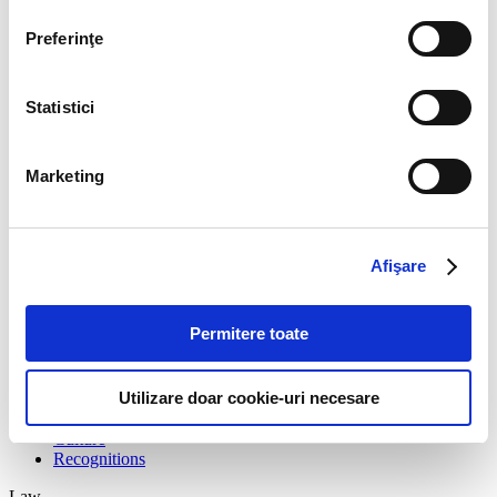
Stay up to date with the latest. Join Our Email List.
Preferinţe
Statistici
Marketing
Story
Manifesto
Afişare
Contact Us
Permitere toate
Business
Utilizare doar cookie-uri necesare
The team
Firm structure
Culture
Recognitions
Law