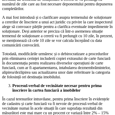
numărul de zile care au fost necesare deponentului pentru depunerea
completărilor.
A mai fost introdusă și o clarificare asupra termenului de soluționare
a cererilor de înscriere a unui act juridic cu privire la care inspectorul
alege să convoace părțile pentru a clarifica eventuale impedimente în
soluționare. Deși anterior se preciza că într-o asemenea situație
termenul de soluționare a cererii va fi prelungit cu 10 zile, în prezent,
se menționează că cele 10 zile se vor calcula începând cu data
comunicării convocării.
Totodată, modificările urmăresc și o debirocratizare a procedurilor
prin eliminarea cerinței includerii copiei extrasului de carte funciară
în documentația pentru realizarea diverselor operațiuni de carte
funciară, cum ar fi apartamentarea, intabularea dezmembrămintelor,
alipirea/dezlipirea sau actualizarea unor date referitoare la categoria
de folosință ori destinația imobilului.
Procesul-verbal de vecinătate necesar pentru prima
înscriere în cartea funciară a imobilelor
În cazul terenurilor intravilane, pentru prima înscriere în evidențele
de cadastru și carte funciară va fi nevoie de procesul-verbal de
vecinătate numai în acele situații în care suprafața rezultată din
măsurători este mai mare cu un procent ce variază între 2% – 15%