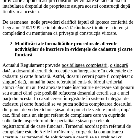
provizorie a ipotecii asupra construcției viitoare se face odată cu
intabularea dreptului de proprietate asupra acestei construcții după
finalizarea acesteia.
De asemenea, noile prevederi clarifică faptul că ipoteca conferită de
Legea nr. 190/1999 se intabulează făcându-se trimitere la teren şi
completând cu mențiunea că privește şi construcția viitoare.
Modificări ale formalităților procedurale aferente
activităților de înscriere în evidențele de cadastru și carte
funciară
Actualul Regulament prevede
posibilitatea completării
,
o singură
dată
, a dosarului cererii de recepție sau înregistrare în evidențele de
cadastru și carte funciară. Astfel, dosarul cererii poate fi completat o
singură dată,
numai în baza referatului emis de biroul teritorial
,
atunci când nu au fost anexate toate înscrisurile necesare soluționării
sau atunci când este posibilă refacerea dosarului cererii sau a unei
părţi din acesta. În cazul cererii înregistrate în sistemul integrat de
cadastru şi carte funciară se va putea solicita completarea dosarului
din punct de vedere tehnic şi/sau din punct de vedere juridic, după
caz, fiind emis un singur referat de completare care va cuprinde
solicitările inspectorului de specialitate şi/sau pe cele ale
registratorului de carte funciară. Termenul acordat prin referatul de
completare este de
5 zile lucrătoare
și curge de la comunicarea
acestuia, iar termenul de soluționare a cererii se va prelungi cu