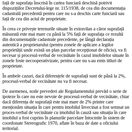
față de suprafața înscrisă în cartea funciară deschisă potrivit
dispozițiilor Decretului-lege nr. 115/1938, de cea din documentația
cadastrală precedentă pentru care nu s-a deschis carte funciară sau
față de cea din actul de proprietate.
În ceea ce privește terenurile situate în extravilan a căror suprafață
măsurată este mai mare cu până la 5% față de suprafața ce rezultă
din documentațiile cadastrale precedente, pe lângă declarația
autentică a proprietarului (pentru zonele de aplicare a legilor
proprietății unde există un plan parcelar recepționat de oficiu), va fi
necesar și procesul-verbal de vecinătate în cazul imobilelor situate în
zonele foste necooperativizate, pentru care nu s-au emis titluri de
proprietate.
În ambele cazuri, dacă diferențele de suprafață sunt de până la 2%,
procesul-verbal de vecinătate nu va fi necesar.
De asemenea, noile prevederi ale Regulamentului prevăd o serie de
ipoteze în care nu este nevoie de procesul-verbal de vecinătate, chiar
dacă diferența de suprafață este mai mare de 2% printre care
menționăm situația în care pentru imobilul învecinat a fost semnat un
proces-verbal de vecinătate cu imobilul în cauză sau situația în care
imobilul a fost cuprins în planurile parcelare întocmite în sistem de
coordonate Stereografic 1970, aflate în baza de date a oficiului
teritorial.