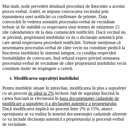
Mai mult, noile prevederi detaliază procedura de întocmire a acestui
proces-verbal. Astfel, se impune convocarea vecinului prin
transmiterea unei notificări cu confirmare de primire. Data
convocării în vederea semnării procesului-verbal de vecinătate
trebuie să fie stabilită cu respectarea unui termen de minimum 15
zile calendaristice de la data comunicării notificării. Dacă vecinul nu
se prezintă, proprietarul imobilului va da o declarație autentică prin
care atestă respectarea procedurii notificării. Trebuie menționat că
nesemnarea procesului-verbal de către vecin nu constituie piedică la
înscrierea imobilului în sistemul integrat, cu condiția respectării
formalităților de convocare, însă refuzul expres privind semnarea
procesului-verbal de vecinătate de către proprietarul imobilului vecin
constituie motiv de respingere a cererii.
Modificarea suprafeței imobilului
Pentru imobilele situate în intravilan, modificarea în plus a suprafeței
cu un procent
de până la 2%
inclusiv față de suprafața înscrisă în
cartea funciară se efectuează în
baza documentației cadastrale de
modificare a suprafeței și a declarației autentice a proprietarului
.
Dacă modificarea implică un procent între 2% și 15%, atunci
operațiunea se va realiza în temeiul documentației cadastrale aferente
ce va include declarația autentică a proprietarului și procesul-verbal
de vecinătate.