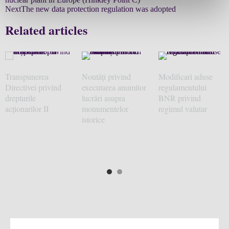
Next
The new data protection regulation was adopted
Related articles
Transpunerea
Noutăți privind
Modificari aduse
Directivei privind
executarea anumitor
regulamentului
drepturile
lucrări asupra
BNR privind
acționarilor II
monumentelor
regimul valutar
istorice
1
2