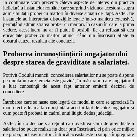
În continuare vom prezenta câteva aspecte de interes din practica
judiciară a instanțelor române care surprind viziunea acestora asupra
admisibilității probei cu martori în diverse situații de fapt. Astfel, fie
instanțele au interpretat dispozițiile legale într-o maniera extensivă,
permițând administrarea probei cu martori, în cazuri în care la prima
vedere, acest lucru nu ar fi putut fi posibil, fie au refuzat să dea
eficacitate probei cu martori atunci când din înscrisuri aflate la
dosarul cauzei rezultau alte concluzii.
Probarea încunoștiințării angajatorului
despre starea de graviditate a salariatei.
Potrivit Codului muncii, concedierea salariaților nu se poate dispune
pe durata în care femeia este gravidă, în măsura în care angajatorul
a luat cunoștință de acest fapt anterior emiterii deciziei de
concediere.
Întrebarea care se naște este legată de modul în care se apreciază în
mod efectiv luarea la cunoștință a acestui fapt de către angajator și
cum poate fi probată în cadrul unui litigiu dedus judecății.
Astfel, într-o decizie s-a reținut că dovedirea stării de graviditate a
salariatei se poate realiza nu doar prin înscrisuri, ci prin orice mijloc
de probă, inclusiv martori, întrucât aceasta este o simplă împrejurare