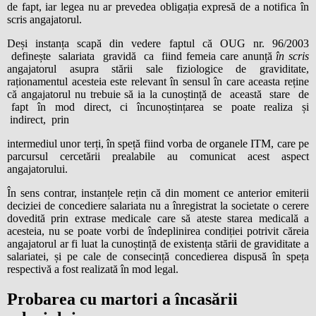
de fapt, iar legea nu ar prevedea obligația expresă de a notifica în
scris angajatorul.
Deși instanța scapă din vedere faptul că OUG nr. 96/2003
definește salariata gravidă ca fiind femeia care anunță
în scris
angajatorul asupra stării sale fiziologice de graviditate,
raționamentul acesteia este relevant în sensul în care aceasta reține
că angajatorul nu trebuie să ia la cunoștință de această stare de
fapt în mod direct, ci încunoștințarea se poate realiza și
indirect, prin
intermediul unor terți, în speță fiind vorba de organele ITM, care pe
parcursul cercetării prealabile au comunicat acest aspect
angajatorului.
În sens contrar, instanțele rețin că din moment ce anterior emiterii
deciziei de concediere salariata nu a înregistrat la societate o cerere
dovedită prin extrase medicale care să ateste starea medicală a
acesteia, nu se poate vorbi de îndeplinirea condiției potrivit căreia
angajatorul ar fi luat la cunoștință de existența stării de graviditate a
salariatei, și pe cale de consecință concedierea dispusă în speța
respectivă a fost realizată în mod legal.
Probarea cu martori a încasării