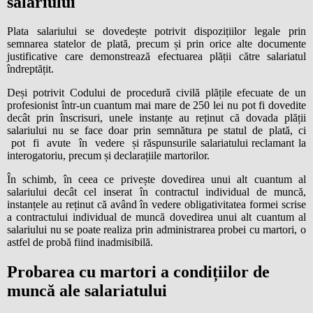
salariului
Plata salariului se dovedește potrivit dispozițiilor legale prin
semnarea statelor de plată, precum și prin orice alte documente
justificative care demonstrează efectuarea plății către salariatul
îndreptățit.
Deși potrivit Codului de procedură civilă plățile efecuate de un
profesionist într-un cuantum mai mare de 250 lei nu pot fi dovedite
decât prin înscrisuri, unele instanțe au reținut că dovada plății
salariului nu se face doar prin semnătura pe statul de plată, ci
pot fi avute în vedere și răspunsurile salariatului reclamant la
interogatoriu, precum și declarațiile martorilor.
În schimb, în ceea ce privește dovedirea unui alt cuantum al
salariului decât cel inserat în contractul individual de muncă,
instanțele au reținut că având în vedere obligativitatea formei scrise
a contractului individual de muncă dovedirea unui alt cuantum al
salariului nu se poate realiza prin administrarea probei cu martori, o
astfel de probă fiind inadmisibilă.
Probarea cu martori a condițiilor de
muncă ale salariatului