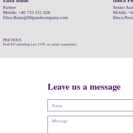
Eliza Baias
Ilinca P
Partner
Senior Ass
Mobile:
+40 733 551 026
Mobile:
+4
Eliza.Baias@filipandcompany.com
Ilinca.Po
PREVIOUS
Draft EO amending Law 11/91 on unfair competition
Leave us a message