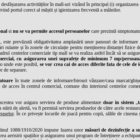
sfășurarea activităților în mall-uri vizând în principal (i) organizarea c
ivind portul corect al măștii și igienizarea frecventă a mâinilor.
onal
si
nu se va permite accesul persoanelor
care prezintă simptomatol
 este prevăzută obligativitatea amplasării unor panouri de informare c
ări rulante și în zonele de circulație pentru menținerea distanței fizice
rul centrelor comerciale tip mall se va realiza astfel încât să se asigure
comercial, cu asigurarea unei suprafețe de minimum 7 mp/persoan
olo unde este posibil,
se vor crea cai de acces diferite fata de cele de i
re de separare.
atoare
în toate zonele de informare/birouri vânzare/casa marcat/ghi
 de acces în centrul comercial, comune din interiorul centrelor comerci
, acestea vor asigura servirea de produse alimentare
doar in sistem
„
a stării de alertă, va fi permisă servirea produselor de către acele resta
eraselor
. În ce privește locurile de joacă pentru copii, sălile de cinema ș
 Ordinul 1088/1910/2020 impune luarea unor
măsuri de dezinfecție a su
rea aerisirii spațiilor și asigurarea unui program de întreținere a echip