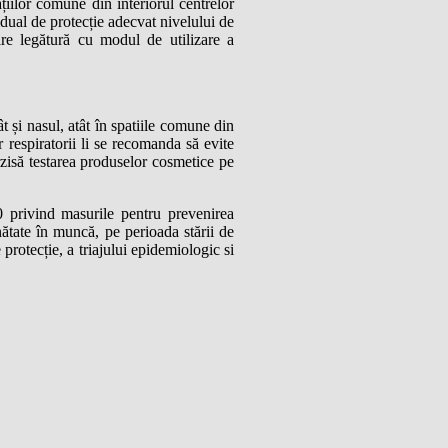
ațiilor comune din interiorul centrelor
vidual de protecție adecvat nivelului de
uire legătură cu modul de utilizare a
 și nasul, atât în spatiile comune din
r respiratorii li se recomanda să evite
rzisă testarea produselor cosmetice pe
20 privind masurile pentru prevenirea
ătate în muncă, pe perioada stării de
e protecție, a triajului epidemiologic si