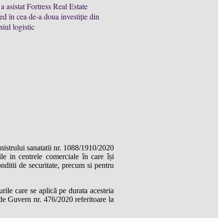
 asistat Fortress Real Estate
d în cea de-a doua investiție din
ul logistic
nistrului sanatatii nr. 1088/1910/2020
le in centrele comerciale în care își
onditii de securitate, precum si pentru
ile care se aplică pe durata acesteia
de Guvern nr. 476/2020 referitoare la