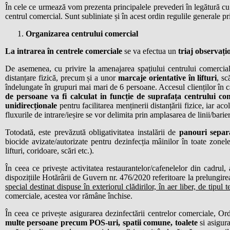
În cele ce urmează vom prezenta principalele prevederi în legătură cu de
centrul comercial. Sunt subliniate și în acest ordin regulile generale pr
Organizarea centrului comercial
La intrarea în centrele comerciale
se va efectua un
triaj observați
De asemenea, cu privire la amenajarea spațiului centrului comercial,
distanțare fizică, precum și a unor
marcaje orientative în lifturi
, sc
îndelungate în grupuri mai mari de 6 persoane. Accesul clienților în cad
de persoane va fi calculat in funcție de suprafața centrului 
unidirecționale
pentru facilitarea menținerii distanțării fizice, iar ac
fluxurile de intrare/ieșire se vor delimita prin amplasarea de linii/barie
Totodată, este prevăzută obligativitatea instalării de
panouri separ
biocide avizate/autorizate pentru dezinfecția mâinilor în toate zonele
lifturi, coridoare, scări etc.).
În ceea ce privește activitatea restaurantelor/cafenelelor din cadrul
dispozițiile Hotărârii de Guvern nr. 476/2020 referitoare la prelungire
special destinat dispuse în exteriorul clădirilor, în aer liber, de tipul t
comerciale, acestea vor rămâne închise.
În ceea ce privește asigurarea dezinfectării centrelor comerciale,
multe persoane precum POS-uri, spatii comune, toalete
si asigura