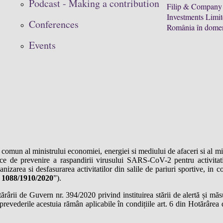
Podcast - Making a contribution
Filip & Company a
Investments Limite
Conferences
România în domeni
Events
 comun al ministrului economiei, energiei si mediului de afaceri si al mi
ice de prevenire a raspandirii virusului SARS-CoV-2 pentru activitati
nizarea si desfasurarea activitatilor din salile de pariuri sportive, in c
 1088/1910/2020
”).
ii de Guvern nr. 394/2020 privind instituirea stării de alertă și măsur
vederile acestuia rămân aplicabile în condițiile art. 6 din Hotărârea 