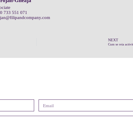
orojan-Gheajă
ociate
0 733 551 071
rojan@filipandcompany.com
NEXT
Cum se reia activit