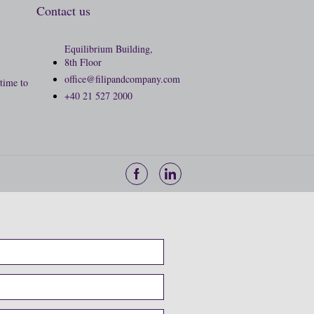
Contact us
Equilibrium Building,
8th Floor
office@filipandcompany.com
time to
+40 21 527 2000