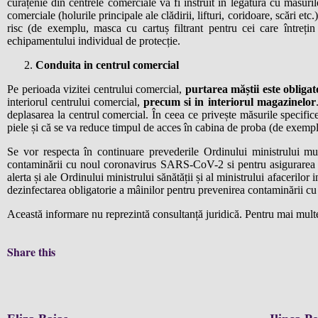
curățenie din centrele comerciale va fi instruit în legătură cu masuril
comerciale (holurile principale ale clădirii, lifturi, coridoare, scări e
risc (de exemplu, masca cu cartuș filtrant pentru cei care întrețin 
echipamentului individual de protecție.
Conduita in centrul comercial
Pe perioada vizitei centrului comercial,
purtarea măștii este obligat
interiorul centrului comercial,
precum si in interiorul magazinelor
deplasarea la centrul comercial. În ceea ce privește măsurile specifi
piele și că se va reduce timpul de acces în cabina de proba (de exempl
Se vor respecta în continuare prevederile Ordinului ministrului munc
contaminării cu noul coronavirus SARS-CoV-2 si pentru asigurarea desf
alerta și ale Ordinului ministrului sănătății și al ministrului afacerilor 
dezinfectarea obligatorie a mâinilor pentru prevenirea contaminării c
Această informare nu reprezintă consultanță juridică. Pentru mai multe
Share this