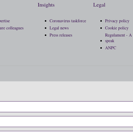
Insights
Legal
ertise
Coronavirus taskforce
Privacy policy
ure colleagues
Legal news
Cookie policy
Press releases
Regulament - A 
speak
ANPC