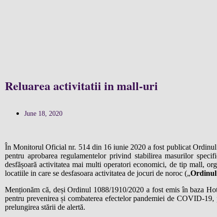
Reluarea activitatii in mall-uri
June 18, 2020
În Monitorul Oficial nr. 514 din 16 iunie 2020 a fost publicat Ordinul
pentru aprobarea regulamentelor privind stabilirea masurilor specif
desfășoară activitatea mai multi operatori economici, de tip mall, orga
locatiile in care se desfasoara activitatea de jocuri de noroc („
Ordinul
Menționăm că, deși Ordinul 1088/1910/2020 a fost emis în baza Hotărâr
pentru prevenirea și combaterea efectelor pandemiei de COVID-19, pre
prelungirea stării de alertă.