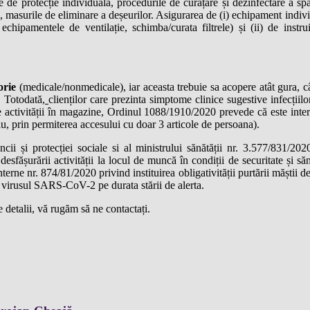
e de protecție individuala, procedurile de curățare și dezinfectare a sp
tc.), masurile de eliminare a deșeurilor. Asigurarea de (i) echipament indi
echipamentele de ventilație, schimba/curata filtrele) și (ii) de instr
orie
(medicale/nonmedicale), iar aceasta trebuie sa acopere atât gura, cât
. Totodată
,
clienților care prezinta simptome clinice sugestive infecțiilo
ce activității în magazine, Ordinul 1088/1910/2020 prevede că este inte
u, prin permiterea accesului cu doar 3 articole de persoana).
ii și protecției sociale si al ministrului sănătății nr. 3.577/831/20
ășurării activității la locul de muncă în condiții de securitate și săn
interne nr. 874/81/2020 privind instituirea obligativității purtării măștii d
u virusul SARS-CoV-2 pe durata stării de alerta.
 detalii, vă rugăm să ne contactați.