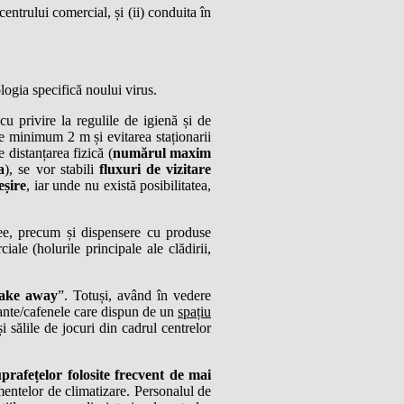
entrului comercial, și (ii) conduita în
ogia specifică noului virus.
u privire la regulile de igienă și de
 de minimum 2 m și evitarea staționarii
 distanțarea fizică (
numărul maxim
a
), se vor stabili
fluxuri de vizitare
eșire
, iar unde nu există posibilitatea,
șee, precum și dispensere cu produse
ale (holurile principale ale clădirii,
take away
”. Totuși, având în vedere
urante/cafenele care dispun de un
spațiu
i sălile de jocuri din cadrul centrelor
prafețelor folosite frecvent de mai
amentelor de climatizare. Personalul de