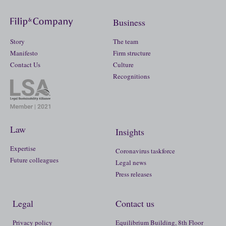
Business
Story
The team
Manifesto
Firm structure
Contact Us
Culture
Recognitions
Law
Insights
Expertise
Coronavirus taskforce
Future colleagues
Legal news
Press releases
Legal
Contact us
Privacy policy
Equilibrium Building, 8th Floor