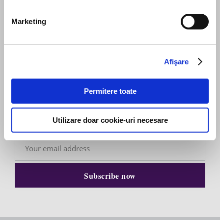
Send message
Marketing
Afişare
Subscribe to our newsletter
Permitere toate
Stay up to date with the latest. Join Our Email List.
Utilizare doar cookie-uri necesare