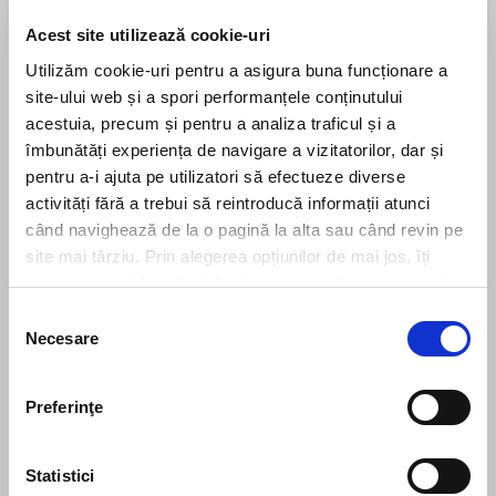
1
2
Acest site utilizează cookie-uri
Utilizăm cookie-uri pentru a asigura buna funcționare a
site-ului web și a spori performanțele conținutului
acestuia, precum și pentru a analiza traficul și a
îmbunătăți experiența de navigare a vizitatorilor, dar și
Leave us a message
pentru a-i ajuta pe utilizatori să efectueze diverse
activități fără a trebui să reintroducă informații atunci
când navighează de la o pagină la alta sau când revin pe
site mai târziu. Prin alegerea opțiunilor de mai jos, îți
exprimi acordul explicit de stocare a cookies pe care le-
ai selectat. Citeste Politica privind cookies
Click aici
.
Selecția
Necesare
consimțământului
Preferinţe
Statistici