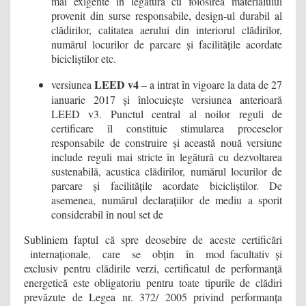
mai exigente în legătură cu folosirea materialului
provenit din surse responsabile, design-ul durabil al
clădirilor, calitatea aerului din interiorul clădirilor,
numărul locurilor de parcare și facilitățile acordate
bicicliștilor etc.
LEED v4
versiunea
– a intrat în vigoare la data de 27
ianuarie 2017 și înlocuiește versiunea anterioară
LEED v3. Punctul central al noilor reguli de
certificare îl constituie stimularea proceselor
responsabile de construire și această nouă versiune
include reguli mai stricte în legătură cu dezvoltarea
sustenabilă, acustica clădirilor, numărul locurilor de
parcare și facilitățile acordate bicicliștilor. De
asemenea, numărul declarațiilor de mediu a sporit
considerabil în noul set de
Subliniem faptul că spre deosebire de aceste certificări
internaționale, care se obțin în mod facultativ și
exclusiv pentru clădirile verzi, certificatul de performanță
energetică este obligatoriu pentru toate tipurile de clădiri
prevăzute de Legea nr. 372/ 2005 privind performanța