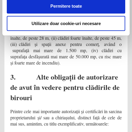
cu amendă până la 1.000 RON.
Permitere toate
Suplimentar, proprietarul are obligația de a încheia contracte
de servicii voluntare pentru situații de urgență, în anumite
Utilizare doar cookie-uri necesare
situații prevăzute în mod expres de legislația privind
securitatea la incendiu (printre care amintim, (i) clădiri
înalte, de peste 28 m, (ii) clădiri foarte înalte, de peste 45 m,
(iii) clădiri și spații anexe pentru comerț, având o
suprafață mai mare de 1.500 mp, (iv) clădiri cu
suprafața desfășurată mai mare de 50.000 mp, cu risc mare
și foarte mare de incendiu).
3. Alte obligații de autorizare
de avut în vedere pentru clădirile de
birouri
Printre cele mai importante autorizații și certificări în sarcina
proprietarului și/ sau a chiriașului, distinct față de cele de
mai sus, amintim, cu titlu exemplificativ, următoarele: