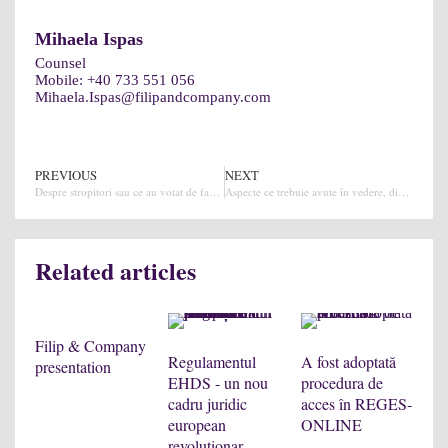
Mihaela Ispas
Counsel
Mobile:
+40 733 551 056
Mihaela.Ispas@filipandcompany.com
PREVIOUS
NEXT
Despre stropitori sau ce au votat de fapt alesii nostri?
Aspecte ce trebuie avute în vedere, din perspecivă juridică, la debutul unei afaceri
Related articles
Filip & Company
Regulamentul
A fost adoptată
presentation
EHDS - un nou
procedura de
cadru juridic
acces în REGES-
No
european
ONLINE
a
,
revoluționar