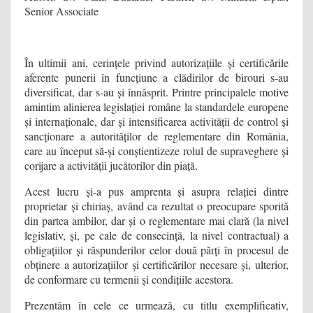
Senior Associate
În ultimii ani, cerințele privind autorizațiile și certificările
aferente punerii în funcțiune a clădirilor de birouri s-au
diversificat, dar s-au și înnăsprit. Printre principalele motive
amintim alinierea legislației române la standardele europene
și internaționale, dar și intensificarea activității de control și
sancționare a autorităților de reglementare din România,
care au început să-și conștientizeze rolul de supraveghere și
corijare a activității jucătorilor din piață.
Acest lucru și-a pus amprenta și asupra relației dintre
proprietar și chiriaș, având ca rezultat o preocupare sporită
din partea ambilor, dar și o reglementare mai clară (la nivel
legislativ, și, pe cale de consecință, la nivel contractual) a
obligațiilor și răspunderilor celor două părți în procesul de
obținere a autorizațiilor și certificărilor necesare și, ulterior,
de conformare cu termenii și condițiile acestora.
Prezentăm în cele ce urmează, cu titlu exemplificativ,