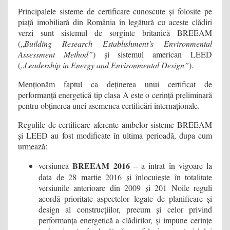
Principalele sisteme de certificare cunoscute și folosite pe
piață imobiliară din România în legătură cu aceste clădiri
verzi sunt sistemul de sorginte britanică BREEAM
(„
Building Research Establishment’s Environmental
Assessment Method”
) și sistemul american LEED
(„
Leadership in Energy and Environmental Design”
).
Menționăm faptul ca deținerea unui certificat de
performanță energetică tip clasa A este o cerință preliminară
pentru obținerea unei asemenea certificări internaționale.
Regulile de certificare aferente ambelor sisteme BREEAM
și LEED au fost modificate în ultima perioadă, dupa cum
urmează:
BREEAM 2016
versiunea
– a intrat în vigoare la
data de 28 martie 2016 și înlocuiește în totalitate
versiunile anterioare din 2009 și 201 Noile reguli
acordă prioritate aspectelor legate de planificare și
design al construcțiilor, precum și celor privind
performanța energetică a clădirilor, și impune cerințe