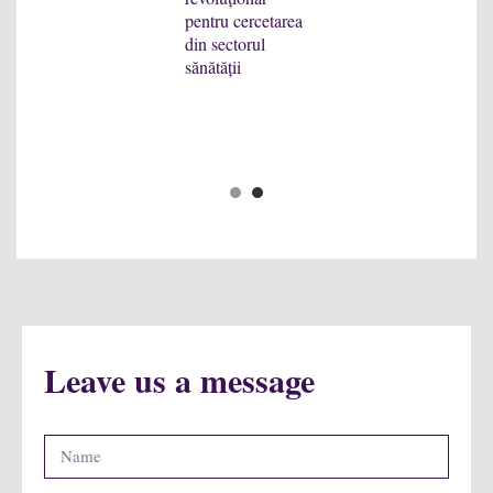
27
pentru cercetarea
Co
din sectorul
da
sănătății
20
M
op
1
2
Leave us a message