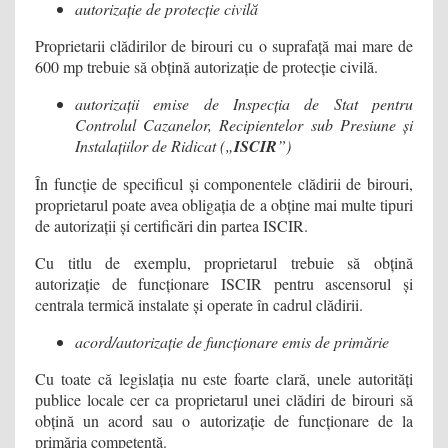
autorizație de protecție civilă
Proprietarii clădirilor de birouri cu o suprafață mai mare de
600 mp trebuie să obțină autorizație de protecție civilă.
autorizații emise de Inspecția de Stat pentru
Controlul Cazanelor, Recipientelor sub Presiune și
Instalațiilor de Ridicat („
ISCIR
”)
În funcție de specificul și componentele clădirii de birouri,
proprietarul poate avea obligația de a obține mai multe tipuri
de autorizații și certificări din partea ISCIR.
Cu titlu de exemplu, proprietarul trebuie să obțină
autorizație de funcționare ISCIR pentru ascensorul și
centrala termică instalate și operate în cadrul clădirii.
acord/autorizație de funcționare emis de primărie
Cu toate că legislația nu este foarte clară, unele autorități
publice locale cer ca proprietarul unei clădiri de birouri să
obțină un acord sau o autorizație de funcționare de la
primăria competentă.