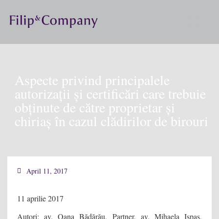
Aspecte privind principalele
autorizații și certificări care trebuie
obținute de către proprietar și
chiriaș în cazul clădirilor de birouri
April 11, 2017
11 aprilie 2017
Autori: av. Oana Bădărău, Partner, av. Mihaela Ispas,