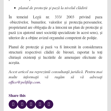
planul de protecție și pază la nivelul clădirii
În temeiul Legii nr. 333/ 2003 privind paza
obiectivelor, bunurilor, valorilor și protecția persoanelor,
proprietarul are obligația de a întocmi un plan de protecție și
pază (cu ajutorul unei societăți specializate în acest sens), și
ulterior de a obține avizul organului competent de poliție.
Planul de protecție și pază va fi întocmit în considerarea
structurii respectivei clădiri de birouri, raportat la toți
chiriașii existenți și lucrările de amenajare efectuate de
aceștia.
Acest articol nu reprezintă consultanţă juridică. Pentru mai
multe informaţii vă rugăm să vă adresaţi
office@pelifilip.com
.
Share this