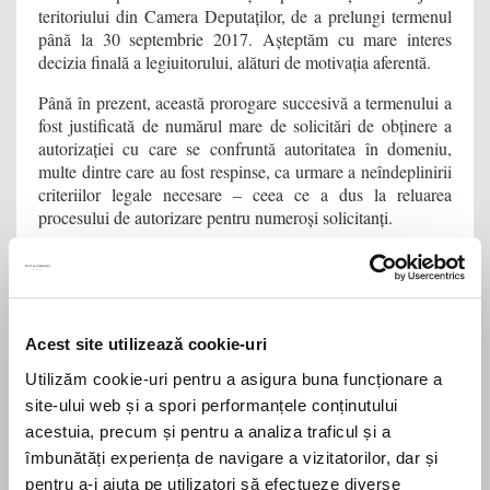
teritoriului din Camera Deputaților, de a prelungi termenul
până la 30 septembrie 2017. Așteptăm cu mare interes
decizia finală a legiuitorului, alături de motivația aferentă.
Până în prezent, această prorogare succesivă a termenului a
fost justificată de numărul mare de solicitări de obținere a
autorizației cu care se confruntă autoritatea în domeniu,
multe dintre care au fost respinse, ca urmare a neîndeplinirii
criteriilor legale necesare – ceea ce a dus la reluarea
procesului de autorizare pentru numeroși solicitanți.
Revenind la relația proprietar-chiriaș și cerințele de
autorizare aferente fiecărei părți, menționăm că în baza
legislației în domeniu, proprietarul are obligația de a obține
autorizația de securitate la incendiu, înainte de a pune în
Acest site utilizează cookie-uri
funcțiune clădirea, în anumite cazuri, printre care în cazul
unei clădiri cu birouri cu aria desfășurată mai mare sau
Utilizăm cookie-uri pentru a asigura buna funcționare a
egală cu 600 mp sau în cazul unei parcări cu peste 10
site-ului web și a spori performanțele conținutului
autoturisme.
acestuia, precum și pentru a analiza traficul și a
îmbunătăți experiența de navigare a vizitatorilor, dar și
pentru a-i ajuta pe utilizatori să efectueze diverse