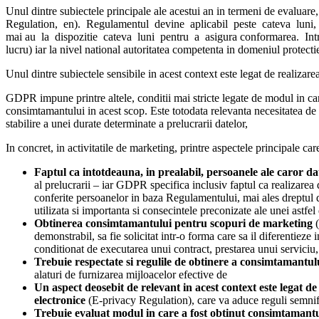
Unul dintre subiectele principale ale acestui an in termeni de ev
Regulation, en). Regulamentul devine aplicabil peste cateva luni, in
mai au la dispozitie cateva luni pentru a asigura conformarea. In
lucru) iar la nivel national autoritatea competenta in domeniul protect
Unul dintre subiectele sensibile in acest context este legat de realizare
GDPR impune printre altele, conditii mai stricte legate de modul in car
consimtamantului in acest scop. Este totodata relevanta necesitatea de a 
stabilire a unei durate determinate a prelucrarii datelor,
In concret, in activitatile de marketing, printre aspectele principale c
Faptul ca intotdeauna, in prealabil, persoanele ale caror da
al prelucrarii – iar GDPR specifica inclusiv faptul ca realizarea d
conferite persoanelor in baza Regulamentului, mai ales dreptul d
utilizata si importanta si consecintele preconizate ale unei astfel
Obtinerea consimtamantului pentru scopuri de marketing
demonstrabil, sa fie solicitat intr-o forma care sa il diferentieze 
conditionat de executarea unui contract, prestarea unui serviciu, 
Trebuie respectate si regulile de obtinere a consimtamantul
alaturi de furnizarea mijloacelor efective de
Un aspect deosebit de relevant in acest context este legat 
electronice
(E-privacy Regulation), care va aduce reguli semnifi
Trebuie evaluat modul in care a fost obtinut consimtamantul 