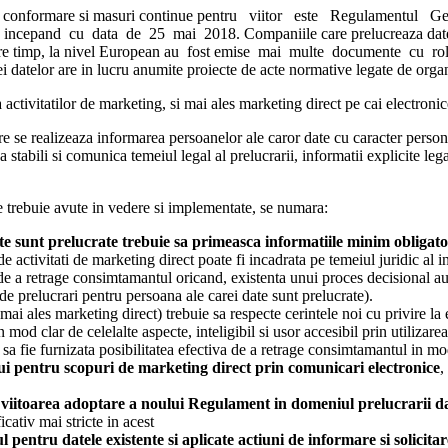
aluare, conformare si masuri continue pentru viitor este Regulamentu
cepand cu data de 25 mai 2018. Companiile care prelucreaza date cu ca
tre timp, la nivel European au fost emise mai multe documente cu ro
iei datelor are in lucru anumite proiecte de acte normative legate de org
a activitatilor de marketing, si mai ales marketing direct pe cai electronic
e se realizeaza informarea persoanelor ale caror date cu caracter persona
stabili si comunica temeiul legal al prelucrarii, informatii explicite lega
are trebuie avute in vedere si implementate, se numara:
te sunt prelucrate trebuie sa primeasca informatiile minim obligato
e activitati de marketing direct poate fi incadrata pe temeiul juridic al in
e a retrage consimtamantul oricand, existenta unui proces decisional auto
 de prelucrari pentru persoana ale carei date sunt prelucrate).
(mai ales marketing direct) trebuie sa respecte cerintele noi cu privire l
in mod clar de celelalte aspecte, inteligibil si usor accesibil prin utilizare
sa fie furnizata posibilitatea efectiva de a retrage consimtamantul in mod 
ui pentru scopuri de marketing direct prin comunicari electronice
,
de viitoarea adoptare a noului Regulament in domeniul prelucrarii d
cativ mai stricte in acest
pentru datele existente si aplicate actiuni de informare si solicit