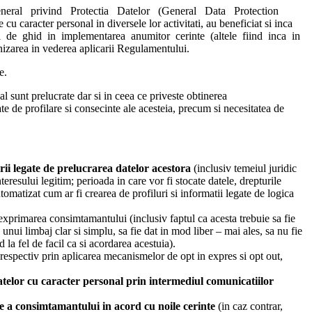
l General privind Protectia Datelor (General Data Protection
racter personal in diversele lor activitati, au beneficiat si inca
l de ghid in implementarea anumitor cerinte (altele fiind inca in
anizarea in vederea aplicarii Regulamentului.
e.
l sunt prelucrate dar si in ceea ce priveste obtinerea
te de profilare si consecinte ale acesteia, precum si necesitatea de
rii legate de prelucrarea datelor acestora
(inclusiv temeiul juridic
teresului legitim; perioada in care vor fi stocate datele, drepturile
matizat cum ar fi crearea de profiluri si informatii legate de logica
a exprimarea consimtamantului (inclusiv faptul ca acesta trebuie sa fie
a unui limbaj clar si simplu, sa fie dat in mod liber – mai ales, sa nu fie
la fel de facil ca si acordarea acestuia).
 respectiv prin aplicarea mecanismelor de opt in expres si opt out,
atelor cu caracter personal prin intermediul comunicatiilor
are a consimtamantului in
acord cu noile cerinte
(in caz contrar,