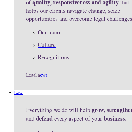
quality, responsiveness and agility
of
that
helps our clients navigate change, seize
opportunities and overcome legal challenge
Our team
Culture
Recognitions
Legal n
ews
Law
grow, strengthe
Everything we do will help
defend
business.
and
every aspect of your