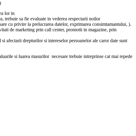
)
a lor in
 trebuie sa fie evaluate in vederea respectarii noilor
sare cu privire la prelucrarea datelor, exprimarea consimtamantului, ).
ivitati de marketing prin call center, promotii in magazine, prin
si afectarii drepturilor si intereselor persoanelor ale caror date sunt
aluarile si luarea masurilor necesare trebuie intreprinse cat mai repede