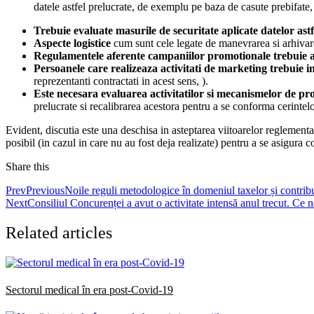
datele astfel prelucrate, de exemplu pe baza de casute prebifate
Trebuie evaluate masurile de securitate aplicate datelor astfe
Aspecte logistice
cum sunt cele legate de manevrarea si arhivare
Regulamentele aferente campaniilor promotionale trebuie a
Persoanele care realizeaza activitati de marketing trebuie i
reprezentanti contractati in acest sens, ).
Este necesara evaluarea activitatilor si mecanismelor de pr
prelucrate si recalibrarea acestora pentru a se conforma cerintelor
Evident, discutia este una deschisa in asteptarea viitoarelor reglement
posibil (in cazul in care nu au fost deja realizate) pentru a se asigur
Share this
Prev
Previous
Noile reguli metodologice în domeniul taxelor și contribu
Next
Consiliul Concurenței a avut o activitate intensă anul trecut. Ce 
Related articles
Sectorul medical în era post-Covid-19