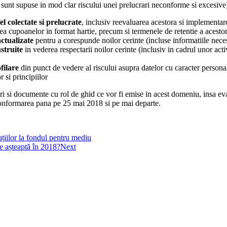
, sunt supuse in mod clar riscului unei prelucrari neconforme si excesive
l colectate si prelucrate
, inclusiv reevaluarea acestora si implementare
a cupoanelor in format hartie, precum si termenele de retentie a acestora,
ctualizate
pentru a corespunde noilor cerinte (incluse informatiile nece
nstruite
in vederea respectarii noilor cerinte (inclusiv in cadrul unor act
ofilare
din punct de vedere al riscului asupra datelor cu caracter personal 
 si principiilor
ari si documente cu rol de ghid ce vor fi emise in acest domeniu, insa ev
a conformarea pana pe 25 mai 2018 si pe mai departe.
țiilor la fondul pentru mediu
ne așteaptă în 2018?
Next