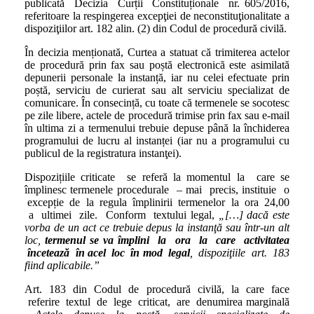
publicată Decizia Curții Constituționale nr. 605/2016,
referitoare la respingerea excepţiei de neconstituţionalitate a
dispoziţiilor art. 182 alin. (2) din Codul de procedură civilă.
În decizia menționată, Curtea a statuat că trimiterea actelor
de procedură prin fax sau poștă electronică este asimilată
depunerii personale la instanță, iar nu celei efectuate prin
poștă, serviciu de curierat sau alt serviciu specializat de
comunicare. În consecință, cu toate că termenele se socotesc
pe zile libere, actele de procedură trimise prin fax sau e-mail
în ultima zi a termenului trebuie depuse până la închiderea
programului de lucru al instanței (iar nu a programului cu
publicul de la registratura instanţei).
Dispozițiile criticate se referă la momentul la care se
împlinesc termenele procedurale – mai precis, instituie o
excepție de la regula împlinirii termenelor la ora 24,00
a ultimei zile. Conform textului legal,
„[…] dacă este
vorba de un act ce trebuie depus la instanţă sau într-un alt
loc,
termenul se va împlini la ora la care activitatea
încetează în acel loc în mod legal
, dispoziţiile art. 183
fiind aplicabile.”
Art. 183 din Codul de procedură civilă, la care face
referire textul de lege criticat, are denumirea marginală