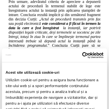
Prin urmare, adevăratul criteriu de apreciere a depunerii
actului de procedură în termenul stabilit de lege este
înregistrarea actului la instanţă prin aplicarea ștampilei de
intrare. Concluzia rezultă implicit și din următorul fragment
din decizia Curții: „
Actul de procedură transmis prin fax
sau poștă electronică
este considerat a fi făcut în termen la
data la care a fost înregistrat
la instanță, iar potrivit
dispoziției legale criticate, deși termenele se socotesc pe zile
întregi, totuși în ziua în care se împlinește termenul partea
interesată trebuie să depună actul la instanță până la
închiderea programului
.” Concluzia Curții pare să se
îndepărteze de la textul Codului de procedură civilă, care se
referă la data transmiterii, iar nu a înregistrării actelor de
procedură.
Reticența aparent sporită a Curții Constituționale în materia
comunicării prin fax sau poștă electronică poate fi, într-o
Acest site utilizează cookie-uri
anumită măsură, înțeleasă. Ne putem gândi, de exemplu, la
Utilizăm cookie-uri pentru a asigura buna funcționare a
posibilitățile mai mari de fraudare prin manipularea
sistemului informatic, la faptul că transmiterea nu este
site-ului web și a spori performanțele conținutului
intermediată de către un terț imparțial ca în cazul apelării la
acestuia, precum și pentru a analiza traficul și a
servicii de curierat sau la poștă, etc. Ne întrebăm totuși dacă
îmbunătăți experiența de navigare a vizitatorilor, dar și
soluția nu se va dovedi rigidă în nenumăratele situații ce pot
apărea în practică.
pentru a-i ajuta pe utilizatori să efectueze diverse