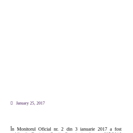
Tardivitatea actelor de procedura
depuse prin fax sau e-mail la
instanta. Constitutionalitate
January 25, 2017
În Monitorul Oficial nr. 2 din 3 ianuarie 2017 a fost