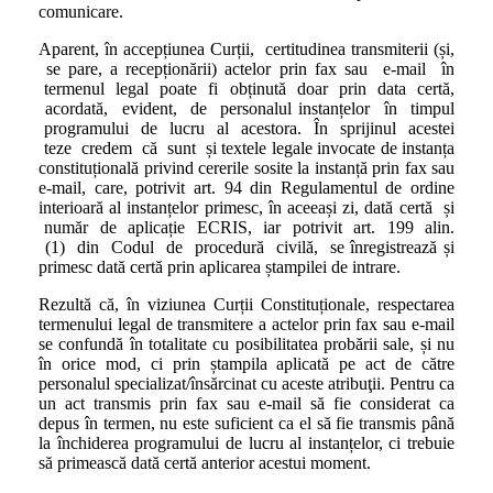
comunicare.
Aparent, în accepțiunea Curții, certitudinea transmiterii (și,
se pare, a recepționării) actelor prin fax sau e-mail în
termenul legal poate fi obținută doar prin data certă,
acordată, evident, de personalul instanțelor în timpul
programului de lucru al acestora. În sprijinul acestei
teze credem că sunt și textele legale invocate de instanța
constituțională privind cererile sosite la instanță prin fax sau
e-mail, care, potrivit art. 94 din Regulamentul de ordine
interioară al instanțelor primesc, în aceeași zi, dată certă și
număr de aplicație ECRIS, iar potrivit art. 199 alin.
(1) din Codul de procedură civilă, se înregistrează și
primesc dată certă prin aplicarea ștampilei de intrare.
Rezultă că, în viziunea Curții Constituționale, respectarea
termenului legal de transmitere a actelor prin fax sau e-mail
se confundă în totalitate cu posibilitatea probării sale, și nu
în orice mod, ci prin ștampila aplicată pe act de către
personalul specializat/însărcinat cu aceste atribuţii. Pentru ca
un act transmis prin fax sau e-mail să fie considerat ca
depus în termen, nu este suficient ca el să fie transmis până
la închiderea programului de lucru al instanțelor, ci trebuie
să primească dată certă anterior acestui moment.