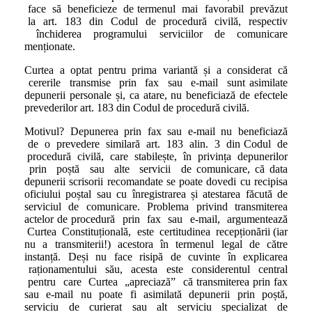
face să beneficieze de termenul mai favorabil prevăzut
la art. 183 din Codul de procedură civilă, respectiv
închiderea programului serviciilor de comunicare
menționate.
Curtea a optat pentru prima variantă și a considerat că
cererile transmise prin fax sau e-mail sunt asimilate
depunerii personale și, ca atare, nu beneficiază de efectele
prevederilor art. 183 din Codul de procedură civilă.
Motivul? Depunerea prin fax sau e-mail nu beneficiază
de o prevedere similară art. 183 alin. 3 din Codul de
procedură civilă, care stabilește, în privința depunerilor
prin poștă sau alte servicii de comunicare, că data
depunerii scrisorii recomandate se poate dovedi cu recipisa
oficiului poștal sau cu înregistrarea și atestarea făcută de
serviciul de comunicare. Problema privind transmiterea
actelor de procedură prin fax sau e-mail, argumentează
Curtea Constituțională, este certitudinea recepționării (iar
nu a transmiterii!) acestora în termenul legal de către
instanță. Deși nu face risipă de cuvinte în explicarea
raționamentului său, acesta este considerentul central
pentru care Curtea „apreciază” că transmiterea prin fax
sau e-mail nu poate fi asimilată depunerii prin poștă,
serviciu de curierat sau alt serviciu specializat de