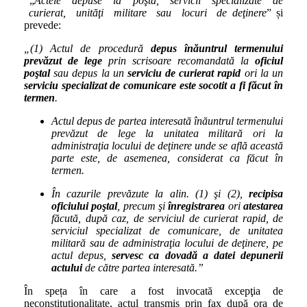
„
Actele
depuse la poştă, servicii specializate de
curierat, unităţi militare sau locuri de deţinere
” și
prevede:
„(1) Actul de procedură
depus înăuntrul termenului
prevăzut de lege
prin scrisoare recomandată la
oficiul
poştal
sau depus la un
serviciu de curierat rapid
ori la un
serviciu specializat de comunicare este socotit a fi făcut în
termen
.
Actul depus de partea interesată înăuntrul termenului
prevăzut de lege la unitatea militară ori la
administraţia locului de deţinere unde se află această
parte este, de asemenea, considerat ca făcut în
termen.
În cazurile prevăzute la alin. (1) şi (2),
recipisa
oficiului poştal
, precum şi
înregistrarea
ori
atestarea
făcută, după caz, de serviciul de curierat rapid, de
serviciul specializat de comunicare, de unitatea
militară sau de administraţia locului de deţinere, pe
actul depus,
servesc ca dovadă a datei depunerii
actului
de către partea interesată.”
În speța în care a fost invocată excepţia de
neconstituţionalitate, actul transmis prin fax după ora de