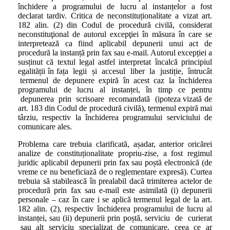
închidere a programului de lucru al instanțelor a fost
declarat tardiv. Critica de neconstituționalitate a vizat art.
182 alin. (2) din Codul de procedură civilă, considerat
neconstituţional de autorul excepţiei în măsura în care se
interpretează ca fiind aplicabil depunerii unui act de
procedură la instanță prin fax sau e-mail. Autorul excepției a
susținut că textul legal astfel interpretat încalcă principiul
egalității în fața legii și accesul liber la justiție, întrucât
termenul de depunere expiră în acest caz la închiderea
programului de lucru al instanței, în timp ce pentru
depunerea prin scrisoare recomandată (ipoteza vizată de
art. 183 din Codul de procedură civilă), termenul expiră mai
târziu, respectiv la închiderea programului serviciului de
comunicare ales.
Problema care trebuia clarificată, așadar, anterior oricărei
analize de constituționalitate propriu-zise, a fost regimul
juridic aplicabil depunerii prin fax sau poștă electronică (de
vreme ce nu beneficiază de o reglementare expresă). Curtea
trebuia să stabilească în prealabil dacă trimiterea actelor de
procedură prin fax sau e-mail este asimilată (i) depunerii
personale – caz în care i se aplică termenul legal de la art.
182 alin. (2), respectiv închiderea programului de lucru al
instanței, sau (ii) depunerii prin poștă, serviciu de curierat
sau alt serviciu specializat de comunicare, ceea ce ar