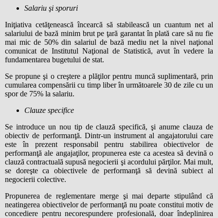
Salariu şi sporuri
Iniţiativa cetăţenească încearcă să stabilească un cuantum net al
salariului de bază minim brut pe ţară garantat în plată care să nu fie
mai mic de 50% din salariul de bază mediu net la nivel naţional
comunicat de Institutul Naţional de Statistică, avut în vedere la
fundamentarea bugetului de stat.
Se propune şi o creştere a plăţilor pentru muncă suplimentară, prin
cumularea compensării cu timp liber în următoarele 30 de zile cu un
spor de 75% la salariu.
Clauze specifice
Se introduce un nou tip de clauză specifică, şi anume clauza de
obiectiv de performanţă. Dintr-un instrument al angajatorului care
este în prezent responsabil pentru stabilirea obiectivelor de
performanţă ale angajaţilor, propunerea este ca acestea să devină o
clauză contractuală supusă negocierii şi acordului părţilor. Mai mult,
se doreşte ca obiectivele de performanţă să devină subiect al
negocierii colective.
Propunerea de reglementare merge şi mai departe stipulând că
neatingerea obiectivelor de performanţă nu poate constitui motiv de
concediere pentru necorespundere profesională, doar îndeplinirea