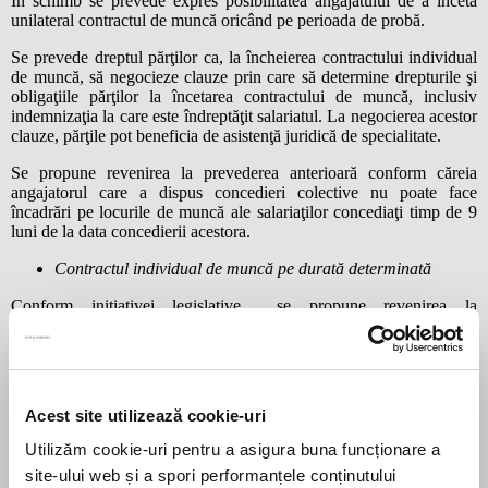
În schimb se prevede expres posibilitatea angajatului de a înceta
unilateral contractul de muncă oricând pe perioada de probă.
Se prevede dreptul părţilor ca, la încheierea contractului individual
de muncă, să negocieze clauze prin care să determine drepturile şi
obligaţiile părţilor la încetarea contractului de muncă, inclusiv
indemnizaţia la care este îndreptăţit salariatul. La negocierea acestor
clauze, părţile pot beneficia de asistenţă juridică de specialitate.
Se propune revenirea la prevederea anterioară conform căreia
angajatorul care a dispus concedieri colective nu poate face
încadrări pe locurile de muncă ale salariaţilor concediaţi timp de 9
luni de la data concedierii acestora.
Contractul individual de muncă pe durată determinată
Conform iniţiativei legislative se propune revenirea la
reglementarea anterioară şi în ce priveşte durata contractului
individual de muncă pe durată determinată reglementându-se o
durată de maximum 24 de luni iar nu de 36 de luni, cum este
prevăzut în legislaţia în vigoare. Contractul va fi considerat pe
durată nedeterminată dacă se constată pe cale judecătorească
Acest site utilizează cookie-uri
că, în realitate,
Utilizăm cookie-uri pentru a asigura buna funcționare a
site-ului web și a spori performanțele conținutului