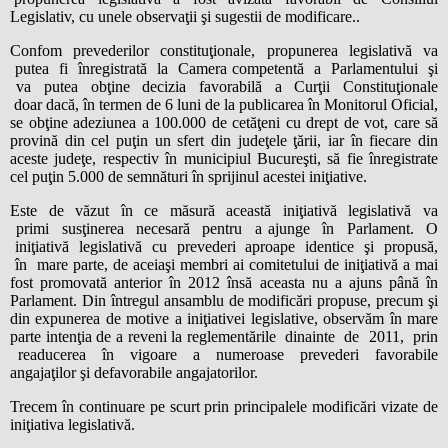
Legislativ, cu unele observaţii şi sugestii de modificare..
Confom prevederilor constituţionale, propunerea legislativă va
putea fi înregistrată la Camera competentă a Parlamentului şi
va putea obţine decizia favorabilă a Curţii Constituţionale
doar dacă, în termen de 6 luni de la publicarea în Monitorul Oficial,
se obţine adeziunea a 100.000 de cetăţeni cu drept de vot, care să
provină din cel puţin un sfert din judeţele ţării, iar în fiecare din
aceste judeţe, respectiv în municipiul Bucureşti, să fie înregistrate
cel puţin 5.000 de semnături în sprijinul acestei iniţiative.
Este de văzut în ce măsură această iniţiativă legislativă va
primi susţinerea necesară pentru a ajunge în Parlament. O
iniţiativă legislativă cu prevederi aproape identice şi propusă,
în mare parte, de aceiaşi membri ai comitetului de iniţiativă a mai
fost promovată anterior în 2012 însă aceasta nu a ajuns până în
Parlament. Din întregul ansamblu de modificări propuse, precum şi
din expunerea de motive a iniţiativei legislative, observăm în mare
parte intenţia de a reveni la reglementările dinainte de 2011, prin
readucerea în vigoare a numeroase prevederi favorabile
angajaţilor şi defavorabile angajatorilor.
Trecem în continuare pe scurt prin principalele modificări vizate de
iniţiativa legislativă.