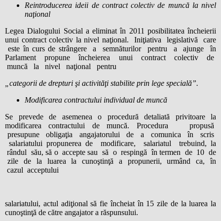
Reintroducerea ideii de contract colectiv de muncă la nivel
naţional
Legea Dialogului Social a eliminat în 2011 posibilitatea încheierii
unui contract colectiv la nivel naţional. Iniţiativa legislativă care
este în curs de strângere a semnăturilor pentru a ajunge în
Parlament propune încheierea unui contract colectiv de
muncă la nivel naţional pentru
„categorii de drepturi şi activităţi stabilite prin lege specială”.
Modificarea contractului individual de muncă
Se prevede de asemenea o procedură detaliată privitoare la
modificarea contractului de muncă. Procedura propusă
presupune obligaţia angajatorului de a comunica în scris
salariatului propunerea de modificare, salariatul trebuind, la
rândul său, să o accepte sau să o respingă în termen de 10 de
zile de la luarea la cunoştinţă a propunerii, urmând ca, în
cazul acceptului
salariatului, actul adiţional să fie încheiat în 15 zile de la luarea la
cunoştinţă de către angajator a răspunsului.