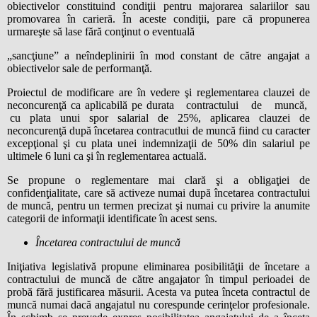
obiectivelor constituind condiţii pentru majorarea salariilor sau
promovarea în carieră. În aceste condiţii, pare că propunerea
urmareşte să lase fără conţinut o eventuală
„sancţiune” a neîndeplinirii în mod constant de către angajat a
obiectivelor sale de performanţă.
Proiectul de modificare are în vedere şi reglementarea clauzei de
neconcurenţă ca aplicabilă pe durata contractului de muncă,
cu plata unui spor salarial de 25%, aplicarea clauzei de
neconcurenţă după încetarea contracutlui de muncă fiind cu caracter
excepţional şi cu plata unei indemnizaţii de 50% din salariul pe
ultimele 6 luni ca şi în reglementarea actuală.
Se propune o reglementare mai clară şi a obligaţiei de
confidenţialitate, care să activeze numai după încetarea contractului
de muncă, pentru un termen precizat şi numai cu privire la anumite
categorii de informaţii identificate în acest sens.
Încetarea contractului de muncă
Iniţiativa legislativă propune eliminarea posibilităţii de încetare a
contractului de muncă de către angajator în timpul perioadei de
probă fără justificarea măsurii. Acesta va putea înceta contractul de
muncă numai dacă angajatul nu corespunde cerinţelor profesionale.