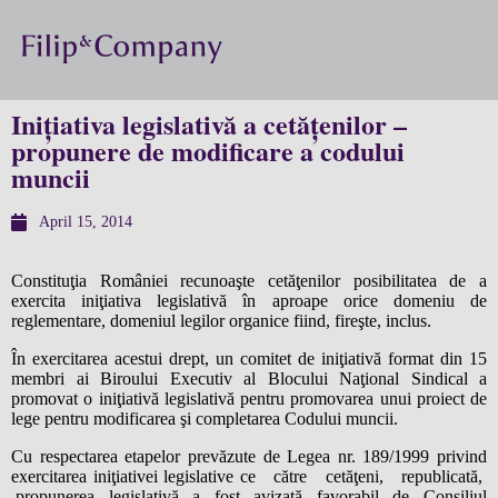
Inițiativa legislativă a cetățenilor –
propunere de modificare a codului
muncii
April 15, 2014
Constituţia României recunoaşte cetăţenilor posibilitatea de a
exercita iniţiativa legislativă în aproape orice domeniu de
reglementare, domeniul legilor organice fiind, fireşte, inclus.
În exercitarea acestui drept, un comitet de iniţiativă format din 15
membri ai Biroului Executiv al Blocului Naţional Sindical a
promovat o iniţiativă legislativă pentru promovarea unui proiect de
lege pentru modificarea şi completarea Codului muncii.
Cu respectarea etapelor prevăzute de Legea nr. 189/1999 privind
exercitarea iniţiativei legislative ce către cetăţeni, republicată,
propunerea legislativă a fost avizată favorabil de Consiliul