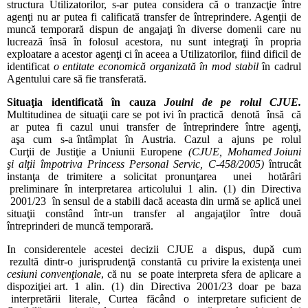
structura Utilizatorilor, s-ar putea considera că o tranzacţie între
agenţi nu ar putea fi calificată transfer de întreprindere. Agenţii de
muncă temporară dispun de angajaţi în diverse domenii care nu
lucrează însă în folosul acestora, nu sunt integraţi în propria
exploatare a acestor agenţi ci în aceea a Utilizatorilor, fiind dificil de
identificat
o entitate economică organizată în mod stabil
în cadrul
Agentului care să fie transferată.
Situaţia identificată în cauza
Jouini de pe rolul CJUE.
Multitudinea de situaţii care se pot ivi în practică denotă însă că
ar putea fi cazul unui transfer de întreprindere între agenţi,
aşa cum s-a întâmplat în Austria. Cazul a ajuns pe rolul
Curţii de Justiţie a Uniunii Europene
(CJUE, Mohamed Joiuni
şi alţii împotriva Princess Personal Servic, C-458/2005)
întrucât
instanţa de trimitere a solicitat pronunţarea unei hotărâri
preliminare în interpretarea articolului 1 alin. (1) din Directiva
2001/23 în sensul de a stabili dacă aceasta din urmă se aplică unei
situaţii constând într-un transfer al angajaţilor între două
întreprinderi de muncă temporară.
In considerentele acestei decizii CJUE a dispus, după cum
rezultă dintr-o jurisprudenţă constantă cu privire la existenţa unei
cesiuni convenţionale
, că nu se poate interpreta sfera de aplicare a
dispoziţiei art. 1 alin. (1) din Directiva 2001/23 doar pe baza
interpretării literale
,
Curtea făcând o interpretare suficient de