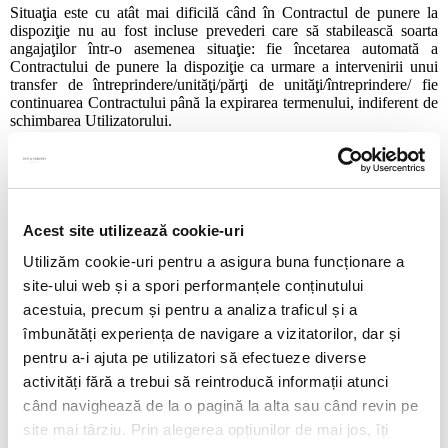
Situaţia este cu atât mai dificilă când în Contractul de punere la
dispoziţie nu au fost incluse prevederi care să stabilească soarta
angajaţilor într-o asemenea situaţie: fie încetarea automată a
Contractului de punere la dispoziţie ca urmare a intervenirii unui
transfer de întreprindere/unităţi/părţi de unităţi/întreprindere/ fie
continuarea Contractului până la expirarea termenului, indiferent de
schimbarea Utilizatorului.
Posibila calitate de cedent a Utilizatorului
. Problema este
aşadar de a cunoaşte în ce măsură Utilizatorul poate fi
considerat răspunzător de soarta angajaţilor temporari care practic ar
trebui preluaţi de societatea la care se transferă unitatea în cauză.
Poate fi considerat Utilizatorul ca fiind
cedentul
în
sensul
Acest site utilizează cookie-uri
prevederilor art. 2 alin. (2) din Directiva 2001/23 câtă vreme
Utilizăm cookie-uri pentru a asigura buna funcționare a
nu există un raport contractual
direct
între el şi angajaţii supuşi
transferului?
site-ului web și a spori performanțele conținutului
acestuia, precum și pentru a analiza traficul și a
Aparenta soluţie a CJUE în cauza
Albron Catering
1
.
O posibilă
soluţie pare a fi cea dată de CJUE în cauza
Albron Catering
.
îmbunătăți experiența de navigare a vizitatorilor, dar și
pentru a-i ajuta pe utilizatori să efectueze diverse
Pentru a înţelege cauza este necesară o scurtă prezentare a situaţiei
activități fără a trebui să reintroducă informații atunci
de fapt. În cadrul grupului olandez compus din producători de bere
Heineken International, întregul personal este angajat de Heineken
când navighează de la o pagină la alta sau când revin pe
Nederlands Beheer BV („
HNB
”) care îndeplineşte astfel rolul de
site mai târziu. Prin alegerea opțiunilor de mai jos, îți
angajator central şi detaşează personalul la diferitele societăţi de