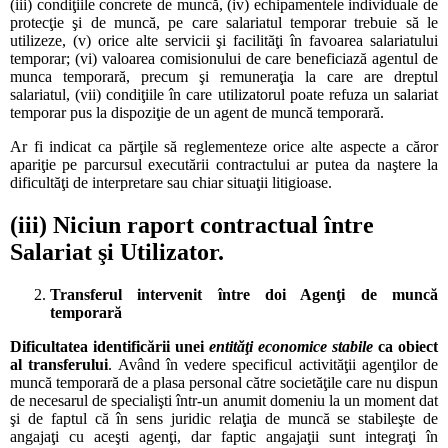
(iii) condiţiile concrete de muncă, (iv) echipamentele individuale de
protecţie şi de muncă, pe care salariatul temporar trebuie să le
utilizeze, (v) orice alte servicii şi facilităţi în favoarea salariatului
temporar; (vi) valoarea comisionului de care beneficiază agentul de
munca temporară, precum şi remuneraţia la care are dreptul
salariatul, (vii) condiţiile în care utilizatorul poate refuza un salariat
temporar pus la dispoziţie de un agent de muncă temporară.
Ar fi indicat ca părţile să reglementeze orice alte aspecte a căror
apariţie pe parcursul executării contractului ar putea da naştere la
dificultăţi de interpretare sau chiar situaţii litigioase.
(iii) Niciun raport contractual între
Salariat şi Utilizator.
Transferul intervenit între doi Agenţi de muncă
temporară
Dificultatea identificării unei
entităţi economice stabile
ca obiect
al transferului
. Având în vedere specificul activităţii agenţilor de
muncă temporară de a plasa personal către societăţile care nu dispun
de necesarul de specialişti într-un anumit domeniu la un moment dat
şi de faptul că în sens juridic relaţia de muncă se stabileşte de
angajaţi cu aceşti agenţi, dar faptic angajaţii sunt integraţi în