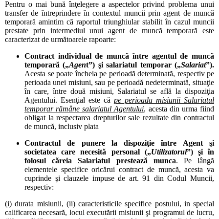
Pentru o mai bună înţelegere a aspectelor privind problema unui
transfer de întreprindere în contextul muncii prin agent de muncă
temporară amintim că raportul triunghiular stabilit în cazul muncii
prestate prin intermediul unui agent de muncă temporară este
caracterizat de următoarele rapoarte:
Contract individual de muncă între agentul de muncă
temporară („
Agen
t”) şi salariatul temporar („
Salariat
”).
Acesta se poate încheia pe perioadă determinată, respectiv pe
perioada unei misiuni, sau pe perioadă nedeterminată, situaţie
în care, între două misiuni, Salariatul se află la dispoziţia
Agentului. Esenţial este că
pe perioada misiunii Salariatul
temporar rămâne salariatul Agentului
,
acesta din urma fiind
obligat la respectarea drepturilor sale rezultate din contractul
de muncă, inclusiv plata
Contractul de punere la dispoziţie între Agent şi
societatea care necesită personal („
Utilizatorul
”) şi în
folosul căreia Salariatul prestează munca
. Pe lângă
elementele specifice oricărui contract de muncă, acesta va
cuprinde şi clauzele impuse de art. 91 din Codul Muncii,
respectiv:
(i) durata misiunii, (ii) caracteristicile specifice postului, in special
calificarea necesară, locul executării misiunii şi programul de lucru,