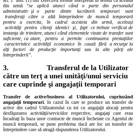
art. 1 alin. (1) din Directiva trebuie interpretat în sensul că aceasta
din urmă “
se
aplică atunci când o parte din personalul
administrativ şi o parte dintre lucrătorii temporari sunt
transferaţi către o altă întreprindere de muncă temporară
pentru a exercita, în cadrul acesteia din urmă, aceleaşi
activităţi pentru clienţi identici şi, fapt ce trebuie verificat de
instanţa de trimitere, atunci când elementele vizate de transfer sunt
suficiente, ca atare, pentru a permite continuarea prestaţiilor
caracteristice activităţii economice în cauză fără a recurge la
alţi factori de producţie importanţi sau la alte părţi ale
întreprinderii”.
3. Transferul de la Utilizator
către un terţ a unei unităţi/unui serviciu
care cuprinde şi angajaţii temporari
Transfer de active/business al Utilizatorului, cuprinzând
angajaţii temporari
. In cazul în care se produce un transfer de
active din cadrul Utilizatorului cu tot cu angajaţii alocaţi pentru
desfăşurarea activităţii/serviciilor respective, angajaţi care erau
încadraţi în baza unor contracte de muncă încheiate cu Agentul de
muncă temporară, se pune problema dacă are loc un transfer de
întreprindere care să atragă răspunderea Utilizatorului.