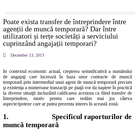
Poate exista transfer de întreprindere între
agenții de muncă temporară? Dar între
utilizatori și terțe societăți a serviciului
cuprinzând angajații temporari?
December 13, 2013
In contextul economic actual, creşterea semnificativă a numărului
de angajaţi care lucrează în baza unor contracte de muncă
temporară prin intermediul unui agent de muncă temporară precum
şi existenţa a numeroase tranzacţii pe piaţă vor da naştere în practică
la diverse situaţii incluzând calificarea acestora ca fiind transfer de
întreprindere, motiv pentru care redăm mai jos câteva
aspecte/ipoteze care ar putea prezenta interes în această zonă.
1. Specificul raporturilor de
muncă temporară