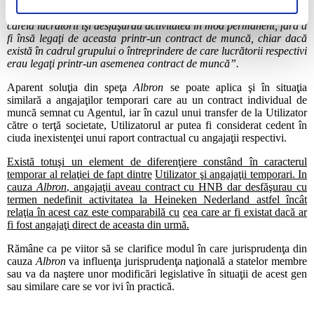
asemenea considerat „cedent”, în sensul articolului 2 alineatul (1)
litera (a) din Directiva 2001/23, întreprinderea din grup în cadrul
căreia lucrătorii îşi desfăşurau activitatea în mod permanent, fără a
fi însă legaţi de aceasta printr-un contract de muncă, chiar dacă
există în cadrul grupului o întreprindere de care lucrătorii respectivi
erau legaţi printr-un asemenea contract de muncă”.
Aparent soluţia din speţa
Albron
se poate aplica şi în situaţia
similară a angajaţilor temporari care au un contract individual de
muncă semnat cu Agentul, iar în cazul unui transfer de la Utilizator
către o terţă societate, Utilizatorul ar putea fi considerat cedent în
ciuda inexistenţei unui raport contractual cu angajaţii respectivi.
Există totuşi un element de diferenţiere constând în caracterul
temporar al relaţiei de fapt dintre
Utilizator şi angajaţii temporari. In
cauza
Albron
, angajaţii aveau contract cu HNB dar desfăşurau cu
termen nedefinit activitatea la Heineken Nederland astfel încât
relaţia în acest caz este comparabilă cu
cea care ar fi existat dacă ar
fi fost angajaţi direct de aceasta din urmă.
Rămâne ca pe viitor să se clarifice modul în care jurisprudenţa din
cauza
Albron
va influenţa jurisprudenţa naţională a statelor membre
sau va da naştere unor modificări legislative în situaţii de acest gen
sau similare care se vor ivi în practică.