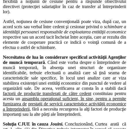
flexibilă a noţiunii de cesiune pentru a răspunde obiectivului
directivei (protecţiei salariaţilor în caz de transfer al întreprinderii
lor).
Astfel, noţiunea de cesiune convenţională poate viza, după caz, un
acord scris sau verbal între cedent şi cesionar privind o
schimbare a
identităţii persoanei responsabile de exploatarea entităţii economice
respective sau un acord tacit încheiat între aceştia, care ar rezulta din
elemente de cooperare practică ce indică o voinţă comună de a
efectua o astfel de schimbare.
Necesitatea de lua în considerare specificul activităţii Agenţilor
de muncă temporară
. Când este vorba despre o întreprindere de
muncă temporară, în absenţa unei structuri de organizare
identificabile, trebuie efectuată o analiză care să ţină seama de
caracteristicile sale specifice, în locul unei analize care ar viza
stabilirea existenţei unei entităţi economice din punctul de vedere al
organizării sale. De aceea, verificarea ar consta în a stabili dacă
factorii de producţie transferaţi de către cedent
constituiau pentru
acesta un
ansamblu operaţional suficient, în sine, pentru a permite
furnizarea de
prestaţii de servicii caracteristice activităţii economice
a întreprinderii
, fără a necesita recurgerea la alţi factori de producţie
importanţi sau la alte părţi ale întreprinderii.
Soluţia
C
J
U
E
î
n
c
a
u
z
a
J
ouini.
Concluzionând, Curtea arată că