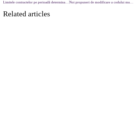
Limitele contractelor pe perioadă determinată referitoare la numărul maxim, durată maximă, posibilitatea prelungirii
Noi propuneri de modificare a codului muncii – munca prin agent de munca temporara și concediul de odihnă
Related articles