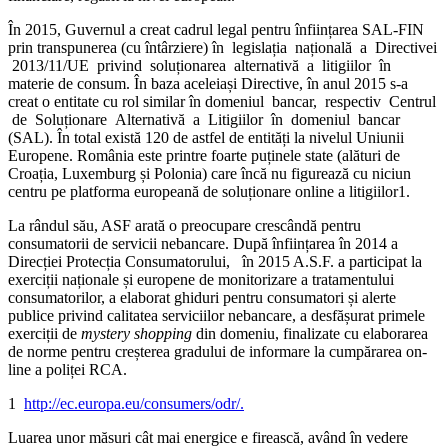
În 2015, Guvernul a creat cadrul legal pentru înființarea SAL-FIN
prin transpunerea (cu întârziere) în legislația națională a Directivei
2013/11/UE privind soluționarea alternativă a litigiilor în
materie de consum. În baza aceleiași Directive, în anul 2015 s-a
creat o entitate cu rol similar în domeniul bancar, respectiv Centrul
de Soluționare Alternativă a Litigiilor în domeniul bancar
(SAL). În total există 120 de astfel de entități la nivelul Uniunii
Europene. România este printre foarte puținele state (alături de
Croația, Luxemburg și Polonia) care încă nu figurează cu niciun
centru pe platforma europeană de soluționare online a litigiilor1.
La rândul său, ASF arată o preocupare crescândă pentru
consumatorii de servicii nebancare. După înființarea în 2014 a
Direcției Protecția Consumatorului, în 2015 A.S.F. a participat la
exerciții naționale și europene de monitorizare a tratamentului
consumatorilor, a elaborat ghiduri pentru consumatori și alerte
publice privind calitatea serviciilor nebancare, a desfășurat primele
exerciții de
mystery shopping
din domeniu, finalizate cu elaborarea
de norme pentru creșterea gradului de informare la cumpărarea on-
line a poliței RCA.
1
http://ec.europa.eu/consumers/odr/.
Luarea unor măsuri cât mai energice e firească, având în vedere