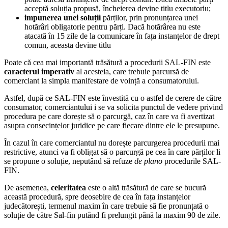
acceptă soluția propusă, încheierea devine titlu executoriu;
impunerea unei soluții
părților, prin pronunțarea unei
hotărâri obligatorie pentru părți. Dacă hotărârea nu este
atacată în 15 zile de la comunicare în fața instanțelor de drept
comun, aceasta devine titlu
Poate că cea mai importantă trăsătură a procedurii SAL-FIN este
caracterul imperativ
al acesteia, care trebuie parcursă de
comerciant la simpla manifestare de voință a consumatorului.
Astfel, după ce SAL-FIN este învestită cu o astfel de cerere de către
consumator, comerciantului i se va solicita punctul de vedere privind
procedura pe care dorește să o parcurgă, caz în care va fi avertizat
asupra consecințelor juridice pe care fiecare dintre ele le presupune.
În cazul în care comerciantul nu dorește parcurgerea procedurii mai
restrictive, atunci va fi obligat să o parcurgă pe cea în care părților li
se propune o soluție, neputând să refuze
de plano
procedurile SAL-
FIN.
De asemenea,
celeritatea
este o altă trăsătură de care se bucură
această procedură, spre deosebire de cea în fața instanțelor
judecătorești, termenul maxim în care trebuie să fie pronunțată o
soluție de către Sal-fin putând fi prelungit până la maxim 90 de zile.