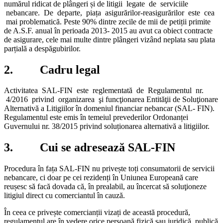
numărul ridicat de plângeri și de litigii legate de serviciile
nebancare. De departe, piața asigurărilor-reasigurărilor este cea
mai problematică. Peste 90% dintre zecile de mii de petiții primite
de A.S.F. anual în perioada 2013- 2015 au avut ca obiect contracte
de asigurare, cele mai multe dintre plângeri vizând neplata sau plata
parțială a despăgubirilor.
2. Cadru legal
Activitatea SAL-FIN este reglementată de Regulamentul nr.
4/2016 privind organizarea şi funcţionarea Entităţii de Soluţionare
Alternativă a Litigiilor în domeniul financiar nebancar (SAL- FIN).
Regulamentul este emis în temeiul prevederilor Ordonanței
Guvernului nr. 38/2015 privind soluționarea alternativă a litigiilor.
3. Cui se adresează SAL-FIN
Procedura în fața SAL-FIN nu privește toți consumatorii de servicii
nebancare, ci doar pe cei rezidenți în Uniunea Europeană care
reușesc să facă dovada că, în prealabil, au încercat să soluţioneze
litigiul direct cu comerciantul în cauză.
În ceea ce privește comercianții vizați de această procedură,
regulamentul are în vedere orice persoană fizică sau juridică, publică