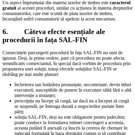
Un aspect împrumutat din materia taxelor de timbru este
caracterul
gratuit
al acestei proceduri, similar cu acțiunea în materia drepturilor
consumatorilor, care este scutită de plata taxelor de timbru,
încurajând astfel consumatorii să apeleze la acest mecanism.
6. Câteva efecte esențiale ale
procedurii în fața SAL-FIN
Consecințele parcurgerii procedurii în fața SAL-FIN nu sunt de
ignorat. Deși, la prima vedere, pare că procedura nu poate afecta
semnificativ comerciantul, în special dacă vorbim de procedura prin
propunerea unei soluții, totuși efectele soluțiilor SAL-FIN se
răsfrâng pe mai multe planuri:
încheierea sau hotărârea pronunțate, necontestate, devin titluri
executorii, susceptibile de punere în executare silită fără o altă
intervenție a instanței;
prescripția nu începe să curgă, iar dacă nu a început să curgă
se suspendă, pe întreaga durată a negocierilor purtate între
părți;
soluția SAL-FIN, deși nu este obligatorie pentru judecător,
poate conduce la formularea intimei convingeri a acestuia,
aceasta putând fi anexată ca înscris la cererea de chemare în
judecată formulată în baza dreptului comun și să contribuie