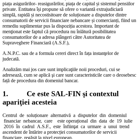
piața asigurărilor- reasigurărilor, piața de capital și sistemul pensiilor
private. Entitatea își propune să ofere o variantă extrajudiciară
simplă, rapidă și necostisitoare de soluționare a disputelor dintre
consumatorii de servicii financiare nebancare și comercianți, fiind un
remediu suplimentar pus la dispoziția acestora. Important de
menţionat este faptul că procedura nu înlătură posibilitatea
consumatorilor de a adresa plângeri către Autoritatea de
Supraveghere Financiară (A.S.F.),
A.N.P.C. sau de a formula cereri direct în fața instanţelor de
judecată.
Analizăm mai jos care sunt implicaţiile noii proceduri, cui se
adresează, cum se aplică şi care sunt caracteristicile care o deosebesc
față de procedura din domeniul bancar.
1. Ce este SAL-FIN şi contextul
apariţiei acesteia
Centrul de soluționare alternativă a disputelor din domeniul
financiar nebancar, care este operațional din data de 19 iulie
2016 în cadrul A.S.F., este înfiinţat ca urmare a unui trend
ascendent de întărire a protecției consumatorilor de servicii
financiare, regăsit la nivel european.