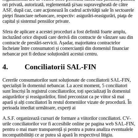
ori privată, autorizată, reglementată şi/sau supravegheată de către
ASF, după caz, care acţionează în cadrul activităţii sale în sectoarele
pieţei financiare nebancare, respectiv: asigurări-reasigurări, piaţa de
capital și sistemul pensiilor private.
Sfera de aplicare a acestei proceduri a fost definită foarte amplu,
incluzând orice dispută care derivă din contracte de vânzare sau din
contracte de prestări-servicii. Așadar, majoritatea contractelor
încheiate între consumatori și comercianții din domeniul financiar
nebancar pot fi deduse soluționării acestui centru.
4. Conciliatorii SAL-FIN
Cererile consumatorilor sunt soluționate de conciliatorii SAL-FIN,
specialiști în domeniul nebancar. La acest moment, 5 conciliatori
sunt înscriși în registrul conciliatorilor, toți specializați în domeniul
asigurărilor și reasigurărilor, fiind preconizat ca pe viitor să mai
apară și alți conciliatori în restul domeniilor vizate de procedură. În
perioada imediat următoare, experți ai
A.S.F. organizează cursuri de formare a viitorilor conciliatori. CV-
urile conciliatorilor vor fi accesibile online pe pagina web SAL-FIN,
pentru o mai mare transparență și pentru a putea analiza eventualele
incompatibilități ce ar putea să apară în respectivul litigiu.