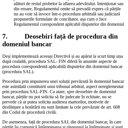
alături de restul probelor la aflarea adevărului. Intenționat sau
din eroare, Regulamentul omite să prevadă expres că părțile
nu au voie să invoce într-o procedura arbitrală sau judiciară
propunerile formulate de conciliator, așa cum o face
Regulamentul corespondent aplicabil disputelor din domeniul
7. Deosebiri față de procedura din
domeniul bancar
Deși implementează aceeași Directivă și au apărut la scurt timp una
după cealaltă, procedura SAL- FIN diferă în anumite aspecte de
procedura corespondentă aplicabilă disputelor din domeniul bancar
(procedura SAL).
Procedura prin impunerea unei soluții prevăzută în domeniul bancar
este asimilată constituirii unui tribunal arbitral, aspect nereglementat
prin procedura SAL-FIN. Ca atare, spre deosebire de domeniul
bancar, părțile nu pot solicita să fie judecate în echitate, nu se
prevede că ar putea solicita audierea martorilor, motivele de
desființare a hotărârii nu sunt limitate la cele prevăzute de art. 608
din Codul de procedură civilă.
De asemenea, față de procedura SAL din domeniul bancar, în care
părțile își comunică întâmpinarea și răspunsul la întâmpinare și sunt