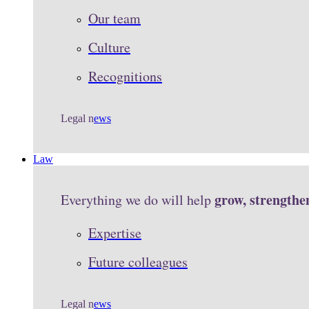
Our team
Culture
Recognitions
Legal n
ews
Law
grow, strengthe
Everything we do will help
Expertise
Future colleagues
Legal n
ews