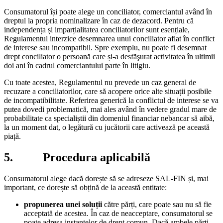
Consumatorul își poate alege un conciliator, comerciantul având în
dreptul la propria nominalizare în caz de dezacord. Pentru că
independența și imparțialitatea conciliatorilor sunt esențiale,
Regulamentul interzice desemnarea unui conciliator aflat în conflict
de interese sau incompatibil. Spre exemplu, nu poate fi desemnat
drept conciliator o persoană care și-a desfăşurat activitatea în ultimii
doi ani în cadrul comerciantului parte în litigiu.
Cu toate acestea, Regulamentul nu prevede un caz general de
recuzare a conciliatorilor, care să acopere orice alte situații posibile
de incompatibilitate. Referirea generică la conflictul de interese se va
putea dovedi problematică, mai ales având în vedere gradul mare de
probabilitate ca specialiștii din domeniul financiar nebancar să aibă,
la un moment dat, o legătură cu jucătorii care activează pe această
piață.
5. Procedura aplicabilă
Consumatorul alege dacă dorește să se adreseze SAL-FIN și, mai
important, ce dorește să obțină de la această entitate:
propunerea unei soluții
către părți, care poate sau nu să fie
acceptată de acestea. În caz de neacceptare, consumatorul se
poate adresa instanțelor de drept comun. Dacă ambele părți